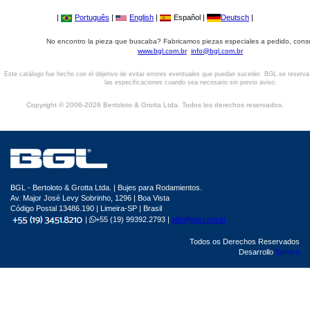
|
Português
|
English
|
Español |
Deutsch
|
No encontro la pieza que buscaba? Fabricamos piezas especiales a pedido, cons
www.bgl.com.br
info@bgl.com.br
Este catálogo fue hecho con el objetivo de evitar errores eventuales que puedan suceder. BGL se reserv
las especificaciones cuando sea necesario sin previo aviso.
Copyright © 2006-2026 Bertoloto & Grotta Ltda. Todos los derechos reservados.
BGL - Bertoloto & Grotta Ltda. | Bujes para Rodamientos.
Av. Major José Levy Sobrinho, 1296 | Boa Vista
Código Postal 13486.190 | Limeira-SP | Brasil
|
+55 (19) 99392.2793 |
info@bgl.com.br
Todos os Derechos Reservados
Desarrollo
Sphera