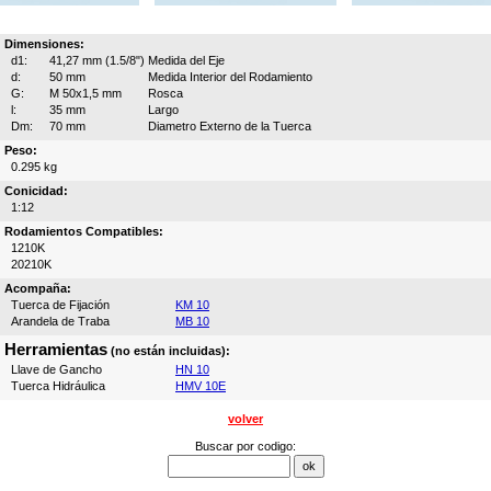
Dimensiones:
d1:
41,27 mm (1.5/8")
Medida del Eje
d:
50 mm
Medida Interior del Rodamiento
G:
M 50x1,5 mm
Rosca
l:
35 mm
Largo
Dm:
70 mm
Diametro Externo de la Tuerca
Peso:
0.295 kg
Conicidad:
1:12
Rodamientos Compatibles:
1210K
20210K
Acompaña:
Tuerca de Fijación
KM 10
Arandela de Traba
MB 10
Herramientas
(no están incluidas):
Llave de Gancho
HN 10
Tuerca Hidráulica
HMV 10E
volver
Buscar por codigo: