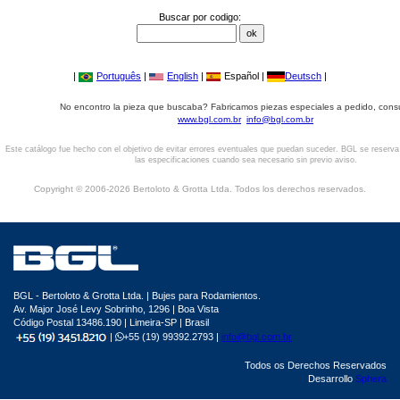
Buscar por codigo:
|
Português
|
English
|
Español |
Deutsch
|
No encontro la pieza que buscaba? Fabricamos piezas especiales a pedido, cons
www.bgl.com.br
info@bgl.com.br
Este catálogo fue hecho con el objetivo de evitar errores eventuales que puedan suceder. BGL se reserv
las especificaciones cuando sea necesario sin previo aviso.
Copyright © 2006-2026 Bertoloto & Grotta Ltda. Todos los derechos reservados.
BGL - Bertoloto & Grotta Ltda. | Bujes para Rodamientos.
Av. Major José Levy Sobrinho, 1296 | Boa Vista
Código Postal 13486.190 | Limeira-SP | Brasil
|
+55 (19) 99392.2793 |
info@bgl.com.br
Todos os Derechos Reservados
Desarrollo
Sphera