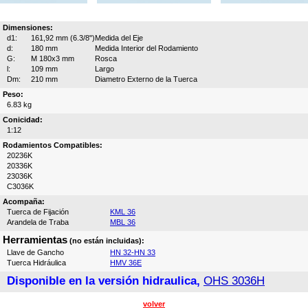
Dimensiones:
d1:
161,92 mm (6.3/8")
Medida del Eje
d:
180 mm
Medida Interior del Rodamiento
G:
M 180x3 mm
Rosca
l:
109 mm
Largo
Dm:
210 mm
Diametro Externo de la Tuerca
Peso:
6.83 kg
Conicidad:
1:12
Rodamientos Compatibles:
20236K
20336K
23036K
C3036K
Acompaña:
Tuerca de Fijación
KML 36
Arandela de Traba
MBL 36
Herramientas
(no están incluidas):
Llave de Gancho
HN 32-HN 33
Tuerca Hidráulica
HMV 36E
Disponible en la versión hidraulica,
OHS 3036H
volver