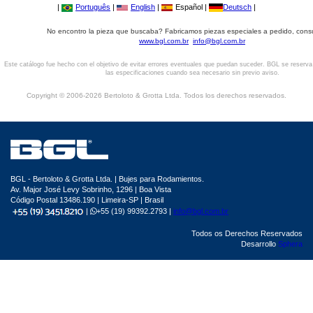
|
Português
|
English
|
Español |
Deutsch
|
No encontro la pieza que buscaba? Fabricamos piezas especiales a pedido, cons
www.bgl.com.br
info@bgl.com.br
Este catálogo fue hecho con el objetivo de evitar errores eventuales que puedan suceder. BGL se reserv
las especificaciones cuando sea necesario sin previo aviso.
Copyright © 2006-2026 Bertoloto & Grotta Ltda. Todos los derechos reservados.
BGL - Bertoloto & Grotta Ltda. | Bujes para Rodamientos.
Av. Major José Levy Sobrinho, 1296 | Boa Vista
Código Postal 13486.190 | Limeira-SP | Brasil
|
+55 (19) 99392.2793 |
info@bgl.com.br
Todos os Derechos Reservados
Desarrollo
Sphera