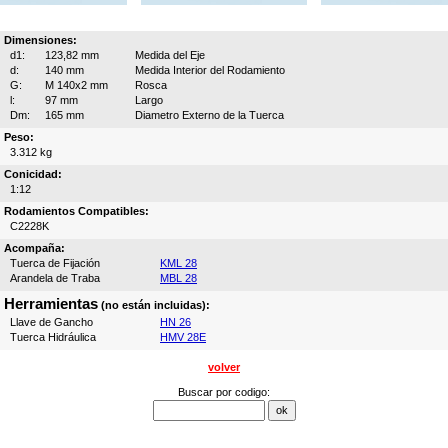
Dimensiones:
d1:
123,82 mm
Medida del Eje
d:
140 mm
Medida Interior del Rodamiento
G:
M 140x2 mm
Rosca
l:
97 mm
Largo
Dm:
165 mm
Diametro Externo de la Tuerca
Peso:
3.312 kg
Conicidad:
1:12
Rodamientos Compatibles:
C2228K
Acompaña:
Tuerca de Fijación
KML 28
Arandela de Traba
MBL 28
Herramientas
(no están incluidas):
Llave de Gancho
HN 26
Tuerca Hidráulica
HMV 28E
volver
Buscar por codigo: