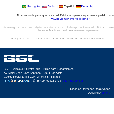
|
Português
|
English
|
Español |
Deutsch
|
No encontro la pieza que buscaba? Fabricamos piezas especiales a pedido, cons
www.bgl.com.br
info@bgl.com.br
Este catálogo fue hecho con el objetivo de evitar errores eventuales que puedan suceder. BGL se reserv
las especificaciones cuando sea necesario sin previo aviso.
Copyright © 2006-2026 Bertoloto & Grotta Ltda. Todos los derechos reservados.
BGL - Bertoloto & Grotta Ltda. | Bujes para Rodamientos.
Av. Major José Levy Sobrinho, 1296 | Boa Vista
Código Postal 13486.190 | Limeira-SP | Brasil
|
+55 (19) 99392.2793 |
info@bgl.com.br
Todos os Derechos Reservados
Desarrollo
Sphera