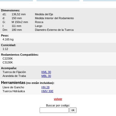
Dimensiones:
d1:
136,52 mm
Medida del Eje
d:
150 mm
Medida Interior del Rodamiento
G:
M 150x2 mm
Rosca
l:
111 mm
Largo
Dm:
180 mm
Diametro Externo de la Tuerca
Peso:
4.165 kg
Conicidad:
1:12
Rodamientos Compatibles:
C2230K
C3130K
Acompaña:
Tuerca de Fijación
KML 30
Arandela de Traba
MBL 30
Herramientas
(no están incluidas):
Llave de Gancho
HN 28
Tuerca Hidráulica
HMV 30E
volver
Buscar por codigo: