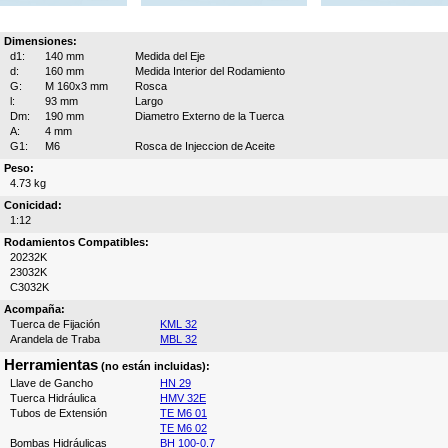
Dimensiones:
d1:
140 mm
Medida del Eje
d:
160 mm
Medida Interior del Rodamiento
G:
M 160x3 mm
Rosca
l:
93 mm
Largo
Dm:
190 mm
Diametro Externo de la Tuerca
A:
4 mm
G1:
M6
Rosca de Injeccion de Aceite
Peso:
4.73 kg
Conicidad:
1:12
Rodamientos Compatibles:
20232K
23032K
C3032K
Acompaña:
Tuerca de Fijación
KML 32
Arandela de Traba
MBL 32
Herramientas
(no están incluidas):
Llave de Gancho
HN 29
Tuerca Hidráulica
HMV 32E
Tubos de Extensión
TE M6 01
TE M6 02
Bombas Hidráulicas
BH 100-0.7