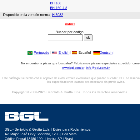
BH 160
BH 160-4.8
Disponible en la versión normal,
H 3032
volver
Buscar por codigo:
|
Português
|
English
|
Español |
Deutsch
|
No encontro la pieza que buscaba? Fabricamos piezas especiales a pedido, cons
www.bgl.com.br
info@bgl.com.br
Este catálogo fue hecho con el objetivo de evitar errores eventuales que puedan suceder. BGL se reserv
las especificaciones cuando sea necesario sin previo aviso.
Copyright © 2006-2026 Bertoloto & Grotta Ltda. Todos los derechos reservados.
BGL - Bertoloto & Grotta Ltda. | Bujes para Rodamientos.
Av. Major José Levy Sobrinho, 1296 | Boa Vista
Código Postal 13486.190 | Limeira-SP | Brasil