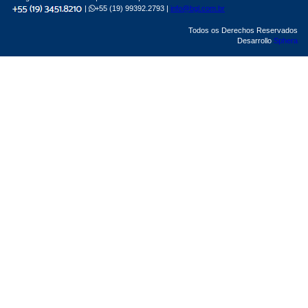
|
+55 (19) 99392.2793 |
info@bgl.com.br
Todos os Derechos Reservados
Desarrollo
Sphera