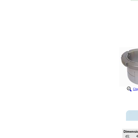
Cli
Dimensi
d1: