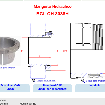
Manguito Hidráulico
BGL OH 3088H
que para ampliar
Clique para ampliar
Clique para ampliar
Download CAD
Download CAD
Imprimir
2D/3D
2D/3D (con rodamiento)
ones:
410 mm
Medida del Eje