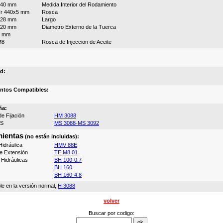
440 mm
Medida Interior del Rodamiento
r 440x5 mm
Rosca
228 mm
Largo
520 mm
Diametro Externo de la Tuerca
6 mm
M8
Rosca de Injeccion de Aceite
d:
ntos Compatibles:
ña:
e Fijación
HM 3088
MS
MS 3088-MS 3092
ientas
(no están incluidas):
idráulica
HMV 88E
e Extensión
TE M8 01
Hidráulicas
BH 100-0.7
BH 160
BH 160-4.8
le en la versión normal,
H 3088
volver
Buscar por codigo: