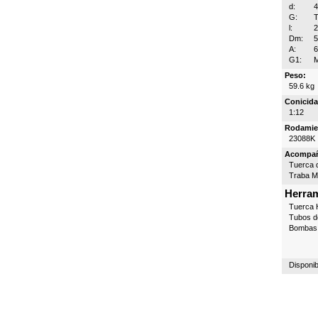
d:
G:
T
l:
Dm:
A:
G1:
Peso:
59.6 kg
Conicida
1:12
Rodamie
23088K
Acompa
Tuerca d
Traba 
Herram
Tuerca H
Tubos d
Bombas 
Disponib