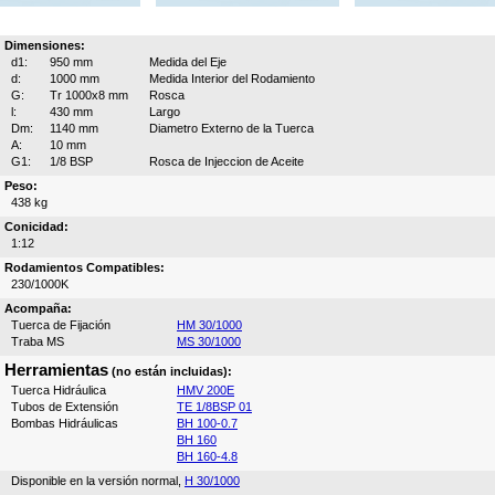
Dimensiones:
d1:
950 mm
Medida del Eje
d:
1000 mm
Medida Interior del Rodamiento
G:
Tr 1000x8 mm
Rosca
l:
430 mm
Largo
Dm:
1140 mm
Diametro Externo de la Tuerca
A:
10 mm
G1:
1/8 BSP
Rosca de Injeccion de Aceite
Peso:
438 kg
Conicidad:
1:12
Rodamientos Compatibles:
230/1000K
Acompaña:
Tuerca de Fijación
HM 30/1000
Traba MS
MS 30/1000
Herramientas
(no están incluidas):
Tuerca Hidráulica
HMV 200E
Tubos de Extensión
TE 1/8BSP 01
Bombas Hidráulicas
BH 100-0.7
BH 160
BH 160-4.8
Disponible en la versión normal,
H 30/1000