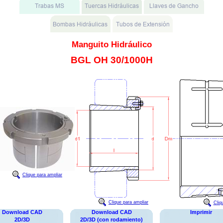
Manguito Hidráulico
BGL OH 30/1000H
Clique para ampliar
Clique para ampliar
Cliq
Download CAD
Download CAD
Imprimir
2D/3D
2D/3D (con rodamiento)