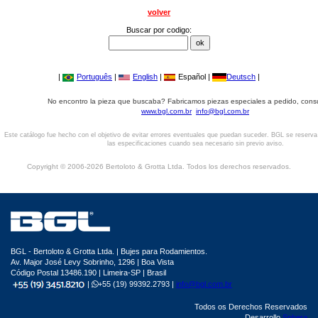
volver
Buscar por codigo:
|
Português
|
English
|
Español |
Deutsch
|
No encontro la pieza que buscaba? Fabricamos piezas especiales a pedido, cons
www.bgl.com.br
info@bgl.com.br
Este catálogo fue hecho con el objetivo de evitar errores eventuales que puedan suceder. BGL se reserv
las especificaciones cuando sea necesario sin previo aviso.
Copyright © 2006-2026 Bertoloto & Grotta Ltda. Todos los derechos reservados.
BGL - Bertoloto & Grotta Ltda. | Bujes para Rodamientos.
Av. Major José Levy Sobrinho, 1296 | Boa Vista
Código Postal 13486.190 | Limeira-SP | Brasil
|
+55 (19) 99392.2793 |
info@bgl.com.br
Todos os Derechos Reservados
Desarrollo
Sphera