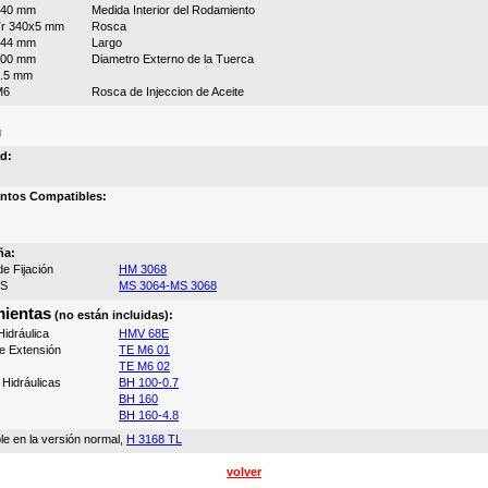
340 mm
Medida Interior del Rodamiento
r 340x5 mm
Rosca
244 mm
Largo
400 mm
Diametro Externo de la Tuerca
.5 mm
M6
Rosca de Injeccion de Aceite
g
d:
ntos Compatibles:
ña:
e Fijación
HM 3068
MS
MS 3064-MS 3068
ientas
(no están incluidas):
idráulica
HMV 68E
e Extensión
TE M6 01
TE M6 02
Hidráulicas
BH 100-0.7
BH 160
BH 160-4.8
le en la versión normal,
H 3168 TL
volver