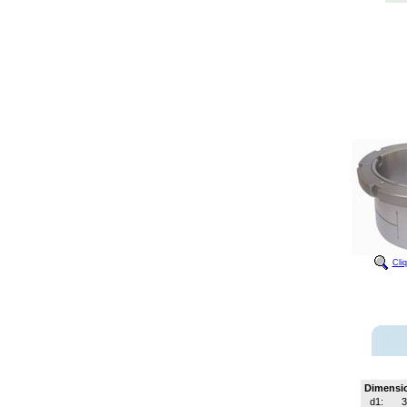
Cli
Dimensi
d1: