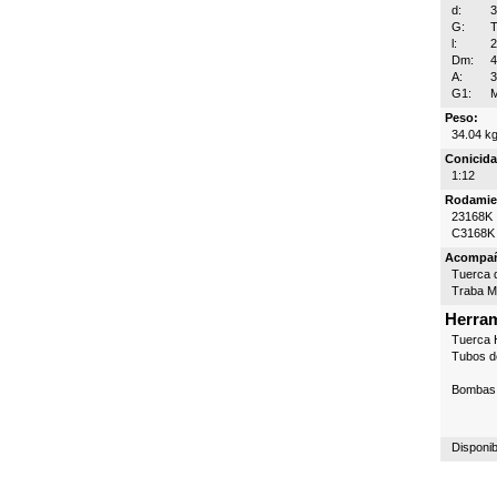
d:
G:
T
l:
Dm:
A:
3
G1:
Peso:
34.04 k
Conicida
1:12
Rodamie
23168K
C3168K
Acompa
Tuerca d
Traba 
Herram
Tuerca H
Tubos d
Bombas 
Disponib