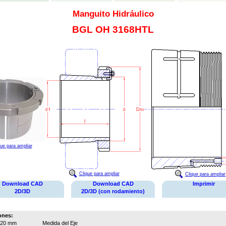
Manguito Hidráulico
BGL OH 3168HTL
que para ampliar
Clique para ampliar
Clique para ampliar
Download CAD
Download CAD
Imprimir
2D/3D
2D/3D (con rodamiento)
ones:
320 mm
Medida del Eje