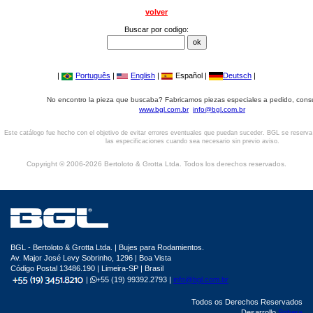
volver
Buscar por codigo:
|
Português
|
English
|
Español |
Deutsch
|
No encontro la pieza que buscaba? Fabricamos piezas especiales a pedido, cons
www.bgl.com.br
info@bgl.com.br
Este catálogo fue hecho con el objetivo de evitar errores eventuales que puedan suceder. BGL se reserv
las especificaciones cuando sea necesario sin previo aviso.
Copyright © 2006-2026 Bertoloto & Grotta Ltda. Todos los derechos reservados.
BGL - Bertoloto & Grotta Ltda. | Bujes para Rodamientos.
Av. Major José Levy Sobrinho, 1296 | Boa Vista
Código Postal 13486.190 | Limeira-SP | Brasil
|
+55 (19) 99392.2793 |
info@bgl.com.br
Todos os Derechos Reservados
Desarrollo
Sphera