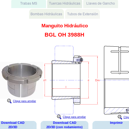
Manguito Hidráulico
BGL OH 3988H
Clique para ampliar
Clique para ampliar
Cliq
Download CAD
Download CAD
Imprimir
2D/3D
2D/3D (con rodamiento)