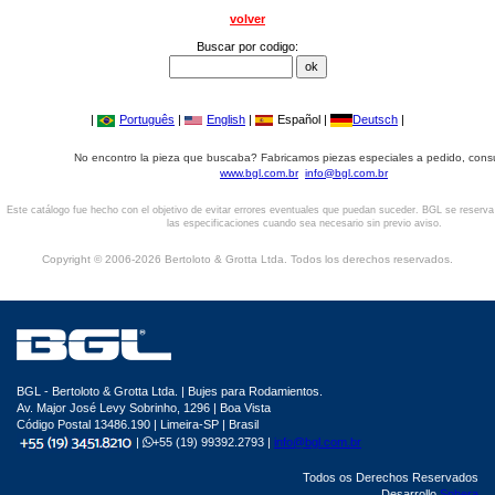
volver
Buscar por codigo:
|
Português
|
English
|
Español |
Deutsch
|
No encontro la pieza que buscaba? Fabricamos piezas especiales a pedido, cons
www.bgl.com.br
info@bgl.com.br
Este catálogo fue hecho con el objetivo de evitar errores eventuales que puedan suceder. BGL se reserv
las especificaciones cuando sea necesario sin previo aviso.
Copyright © 2006-2026 Bertoloto & Grotta Ltda. Todos los derechos reservados.
BGL - Bertoloto & Grotta Ltda. | Bujes para Rodamientos.
Av. Major José Levy Sobrinho, 1296 | Boa Vista
Código Postal 13486.190 | Limeira-SP | Brasil
|
+55 (19) 99392.2793 |
info@bgl.com.br
Todos os Derechos Reservados
Desarrollo
Sphera