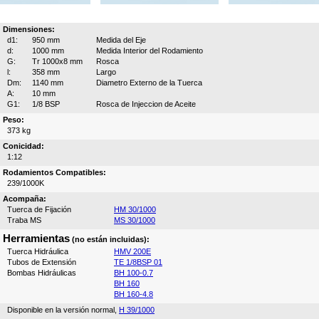
Dimensiones:
d1:
950 mm
Medida del Eje
d:
1000 mm
Medida Interior del Rodamiento
G:
Tr 1000x8 mm
Rosca
l:
358 mm
Largo
Dm:
1140 mm
Diametro Externo de la Tuerca
A:
10 mm
G1:
1/8 BSP
Rosca de Injeccion de Aceite
Peso:
373 kg
Conicidad:
1:12
Rodamientos Compatibles:
239/1000K
Acompaña:
Tuerca de Fijación
HM 30/1000
Traba MS
MS 30/1000
Herramientas
(no están incluidas):
Tuerca Hidráulica
HMV 200E
Tubos de Extensión
TE 1/8BSP 01
Bombas Hidráulicas
BH 100-0.7
BH 160
BH 160-4.8
Disponible en la versión normal,
H 39/1000