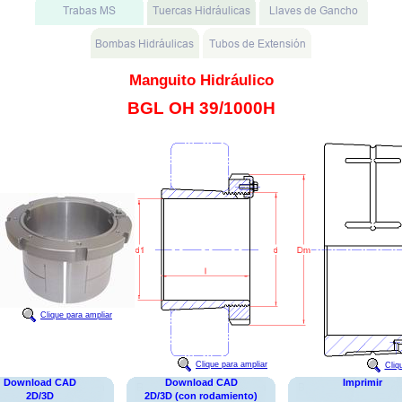
Manguito Hidráulico
BGL OH 39/1000H
Clique para ampliar
Clique para ampliar
Cliq
Download CAD
Download CAD
Imprimir
2D/3D
2D/3D (con rodamiento)