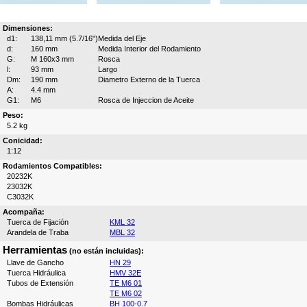
Dimensiones:
d1:
138,11 mm (5.7/16")
Medida del Eje
d:
160 mm
Medida Interior del Rodamiento
G:
M 160x3 mm
Rosca
l:
93 mm
Largo
Dm:
190 mm
Diametro Externo de la Tuerca
A:
4.4 mm
G1:
M6
Rosca de Injeccion de Aceite
Peso:
5.2 kg
Conicidad:
1:12
Rodamientos Compatibles:
20232K
23032K
C3032K
Acompaña:
Tuerca de Fijación
KML 32
Arandela de Traba
MBL 32
Herramientas
(no están incluidas):
Llave de Gancho
HN 29
Tuerca Hidráulica
HMV 32E
Tubos de Extensión
TE M6 01
TE M6 02
Bombas Hidráulicas
BH 100-0.7