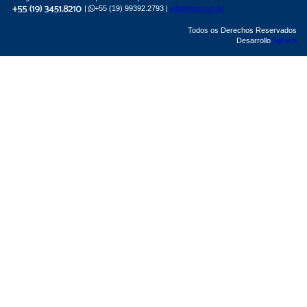
|
+55 (19) 99392.2793 |
info@bgl.com.br
Todos os Derechos Reservados
Desarrollo
Sphera