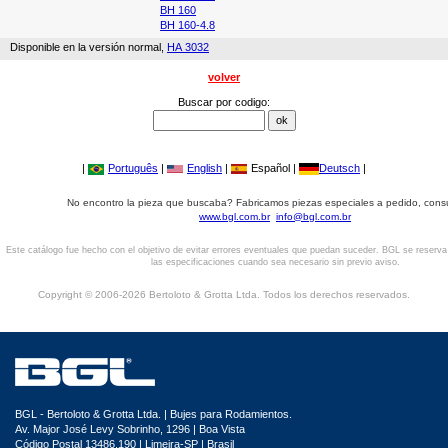
BH 160
BH 160-4.8
Disponible en la versión normal,
HA 3032
volver
Buscar por codigo:
|
Português
|
English
|
Español |
Deutsch
|
No encontro la pieza que buscaba? Fabricamos piezas especiales a pedido, cons
www.bgl.com.br
info@bgl.com.br
Este catálogo fue hecho con el objetivo de evitar errores eventuales que puedan suceder. BGL se reserv
las especificaciones cuando sea necesario sin previo aviso.
Copyright © 2006-2026 Bertoloto & Grotta Ltda. Todos los derechos reservados.
BGL - Bertoloto & Grotta Ltda. | Bujes para Rodamientos.
Av. Major José Levy Sobrinho, 1296 | Boa Vista
Código Postal 13486.190 | Limeira-SP | Brasil