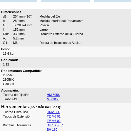
Dimensiones:
d1:
254 mm (10")
Medida del Eje
d:
280 mm
Medida Interior del Rodamiento
G:
Tr 280x4 mm
Rosca
l:
152 mm
Largo
Dm:
330 mm
Diametro Externo de la Tuerca
A:
5.2 mm
G1:
M6
Rosca de Injeccion de Aceite
Peso:
16.6 kg
Conicidad:
1:12
Rodamientos Compatibles:
20256K
23056K
C3056K
Acompaña:
Tuerca de Fijación
HM 3056
Traba MS
MS 3056
Herramientas
(no están incluidas):
Tuerca Hidráulica
HMV 56E
Tubos de Extensión
TE M6 01
TE M6 02
Bombas Hidráulicas
BH 100-0.7
BH 160