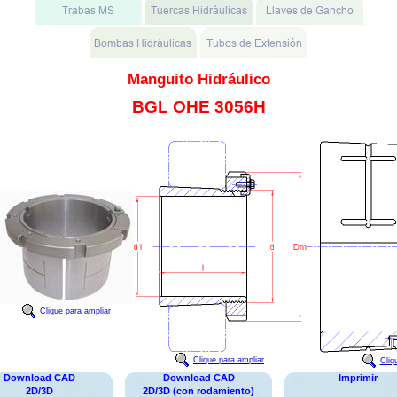
Manguito Hidráulico
BGL OHE 3056H
Clique para ampliar
Clique para ampliar
Cliq
Download CAD
Download CAD
Imprimir
2D/3D
2D/3D (con rodamiento)