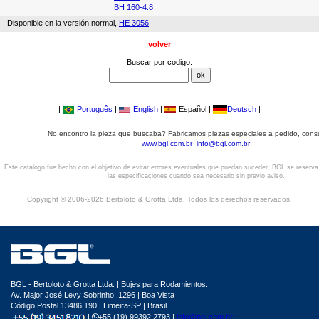
BH 160-4.8
Disponible en la versión normal,
HE 3056
volver
Buscar por codigo:
|
Português
|
English
|
Español |
Deutsch
|
No encontro la pieza que buscaba? Fabricamos piezas especiales a pedido, cons
www.bgl.com.br
info@bgl.com.br
Este catálogo fue hecho con el objetivo de evitar errores eventuales que puedan suceder. BGL se reserv
las especificaciones cuando sea necesario sin previo aviso.
Copyright © 2006-2026 Bertoloto & Grotta Ltda. Todos los derechos reservados.
BGL - Bertoloto & Grotta Ltda. | Bujes para Rodamientos.
Av. Major José Levy Sobrinho, 1296 | Boa Vista
Código Postal 13486.190 | Limeira-SP | Brasil
|
+55 (19) 99392.2793 |
info@bgl.com.br