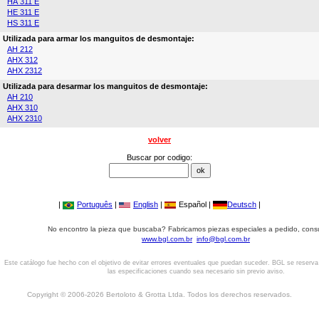
HA 311 E
HE 311 E
HS 311 E
Utilizada para armar los manguitos de desmontaje:
AH 212
AHX 312
AHX 2312
Utilizada para desarmar los manguitos de desmontaje:
AH 210
AHX 310
AHX 2310
volver
Buscar por codigo:
|
Português
|
English
|
Español |
Deutsch
|
No encontro la pieza que buscaba? Fabricamos piezas especiales a pedido, cons
www.bgl.com.br
info@bgl.com.br
Este catálogo fue hecho con el objetivo de evitar errores eventuales que puedan suceder. BGL se reserv
las especificaciones cuando sea necesario sin previo aviso.
Copyright © 2006-2026 Bertoloto & Grotta Ltda. Todos los derechos reservados.