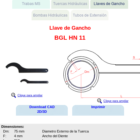
Llave de Gancho
BGL HN 11
Clique para ampliar
Clique para ampliar
Download CAD
Imprimir
2D/3D
Dimensiones:
Dm:
75 mm
Diametro Externo de la Tuerca
F:
4 mm
Ancho del Diente