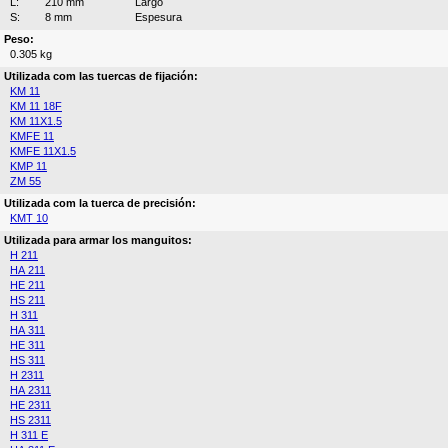
L:
210 mm
Largo
S:
8 mm
Espesura
Peso:
0.305 kg
Utilizada com las tuercas de fijación:
KM 11
KM 11 18F
KM 11X1.5
KMFE 11
KMFE 11X1.5
KMP 11
ZM 55
Utilizada com la tuerca de precisión:
KMT 10
Utilizada para armar los manguitos:
H 211
HA 211
HE 211
HS 211
H 311
HA 311
HE 311
HS 311
H 2311
HA 2311
HE 2311
HS 2311
H 311 E