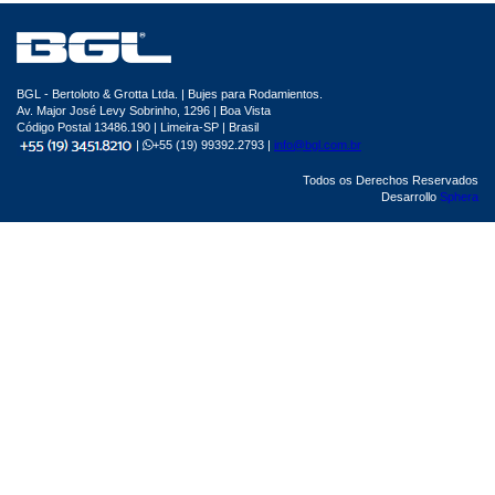
BGL - Bertoloto & Grotta Ltda. | Bujes para Rodamientos.
Av. Major José Levy Sobrinho, 1296 | Boa Vista
Código Postal 13486.190 | Limeira-SP | Brasil
|
+55 (19) 99392.2793 |
info@bgl.com.br
Todos os Derechos Reservados
Desarrollo
Sphera