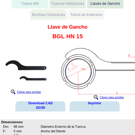
Llave de Gancho
BGL HN 15
Clique para ampliar
Clique para ampliar
Download CAD
Imprimir
2D/3D
Dimensiones:
Dm:
98 mm
Diametro Externo de la Tuerca
F:
5 mm
Ancho del Diente