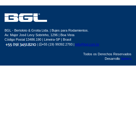
BGL - Bertoloto & Grotta Ltda. | Bujes para Rodamientos.
Av. Major José Levy Sobrinho, 1296 | Boa Vista
Código Postal 13486.190 | Limeira-SP | Brasil
|
+55 (19) 99392.2793 |
info@bgl.com.br
Todos os Derechos Reservados
Desarrollo
Sphera