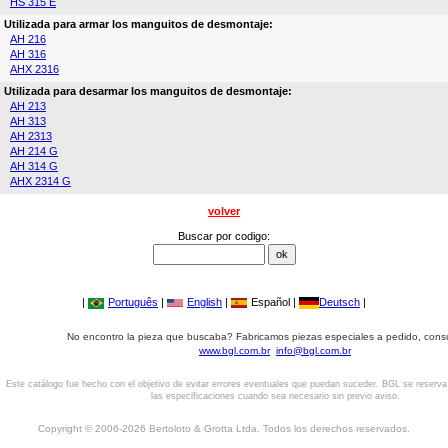
HS 315 E
Utilizada para armar los manguitos de desmontaje:
AH 216
AH 316
AHX 2316
Utilizada para desarmar los manguitos de desmontaje:
AH 213
AH 313
AH 2313
AH 214 G
AH 314 G
AHX 2314 G
volver
Buscar por codigo:
|
Português
|
English
|
Español |
Deutsch
|
No encontro la pieza que buscaba? Fabricamos piezas especiales a pedido, cons
www.bgl.com.br
info@bgl.com.br
Este catálogo fue hecho con el objetivo de evitar errores eventuales que puedan suceder. BGL se reserv
las especificaciones cuando sea necesario sin previo aviso.
Copyright © 2006-2026 Bertoloto & Grotta Ltda. Todos los derechos reservados.