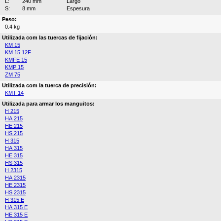
L:
240 mm
Largo
S:
8 mm
Espesura
Peso:
0.4 kg
Utilizada com las tuercas de fijación:
KM 15
KM 15 12F
KMFE 15
KMP 15
ZM 75
Utilizada com la tuerca de precisión:
KMT 14
Utilizada para armar los manguitos:
H 215
HA 215
HE 215
HS 215
H 315
HA 315
HE 315
HS 315
H 2315
HA 2315
HE 2315
HS 2315
H 315 E
HA 315 E
HE 315 E