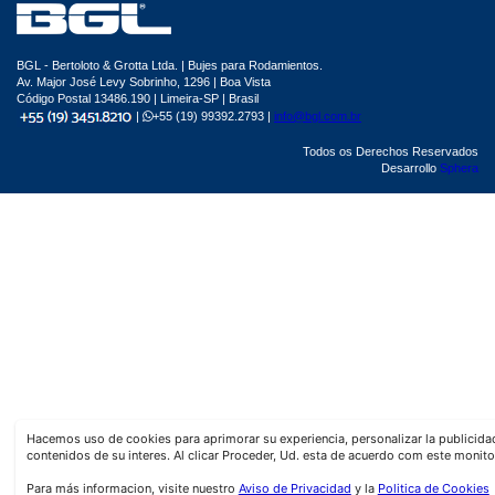
BGL - Bertoloto & Grotta Ltda. | Bujes para Rodamientos.
Av. Major José Levy Sobrinho, 1296 | Boa Vista
Código Postal 13486.190 | Limeira-SP | Brasil
|
+55 (19) 99392.2793 |
info@bgl.com.br
Todos os Derechos Reservados
Desarrollo
Sphera
Hacemos uso de cookies para aprimorar su experiencia, personalizar la publicid
contenidos de su interes. Al clicar Proceder, Ud. esta de acuerdo com este monito
Para más informacion, visite nuestro
Aviso de Privacidad
y la
Politica de Cookies