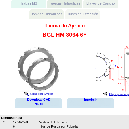
Tuerca de Apriete
BGL HM 3064 6F
Clique para ampliar
Clique para ampl
Download CAD
Imprimir
2D/3D
Dimensiones:
G:
12.562"x6F
Medida de la Rosca
6
Hilos de Rosca por Pulgada