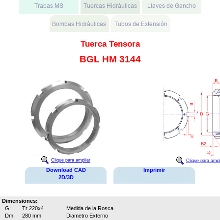
Tuerca Tensora
BGL HM 3144
Clique para ampliar
Clique para ampl
Download CAD
Imprimir
2D/3D
Dimensiones:
G:
Tr 220x4
Medida de la Rosca
Dm:
280 mm
Diametro Externo