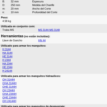
B:
32 mm
Espesura
D:
250 mm
Medida del Chanfle
m:
20 mm
Ancho del Corte
n:
10 mm
Profundidad del Corte
Peso:
4.58 kg
Utilizada en conjunto com:
Traba MS
MS 3144-MS 3148
Herramientas
(no están incluidas):
Llave de Gancho
HN 44
Utilizado para armar los manguitos:
H 3144
HA 3144
HE 3144
H 2344
HA 2344
HE 2344
H 24144
Utilizada para armar los manguitos hidraulicos:
OH 3144H
OHA 3144H
OHE 3144H
OH 2344H
OHA 2344H
OHE 2344H
OH 24144H
Utilizada para armar los manguitos de desmontaje: