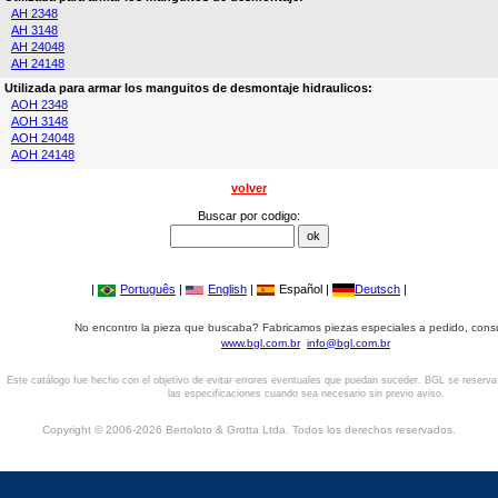
AH 2348
AH 3148
AH 24048
AH 24148
Utilizada para armar los manguitos de desmontaje hidraulicos:
AOH 2348
AOH 3148
AOH 24048
AOH 24148
volver
Buscar por codigo:
|
Português
|
English
|
Español |
Deutsch
|
No encontro la pieza que buscaba? Fabricamos piezas especiales a pedido, cons
www.bgl.com.br
info@bgl.com.br
Este catálogo fue hecho con el objetivo de evitar errores eventuales que puedan suceder. BGL se reserv
las especificaciones cuando sea necesario sin previo aviso.
Copyright © 2006-2026 Bertoloto & Grotta Ltda. Todos los derechos reservados.