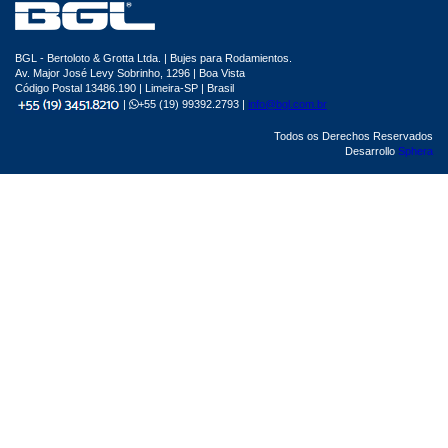
BGL - Bertoloto & Grotta Ltda. | Bujes para Rodamientos.
Av. Major José Levy Sobrinho, 1296 | Boa Vista
Código Postal 13486.190 | Limeira-SP | Brasil
|
+55 (19) 99392.2793 |
info@bgl.com.br
Todos os Derechos Reservados
Desarrollo
Sphera