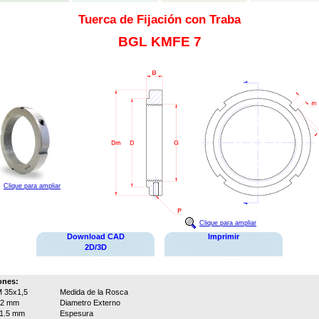
Tuerca de Fijación con Traba
BGL KMFE 7
Clique para ampliar
Clique para ampliar
Download CAD
Imprimir
2D/3D
ones:
 35x1,5
Medida de la Rosca
52 mm
Diametro Externo
1.5 mm
Espesura