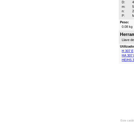
D:
4
m:
n:
P:
M
Peso:
0.08 kg
Herram
Llave d
Utilizad
H 307 E
HA 307 
HE/HS 3
Este catál