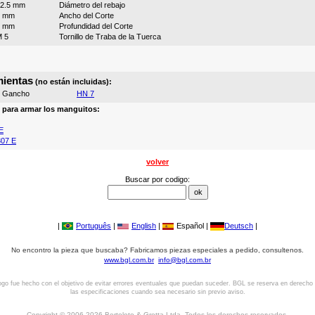
2.5 mm
Diámetro del rebajo
5 mm
Ancho del Corte
2 mm
Profundidad del Corte
 5
Tornillo de Traba de la Tuerca
ientas
(no están incluidas):
e Gancho
HN 7
o para armar los manguitos:
E
07 E
volver
Buscar por codigo:
|
Português
|
English
|
Español |
Deutsch
|
No encontro la pieza que buscaba? Fabricamos piezas especiales a pedido, consultenos.
www.bgl.com.br
info@bgl.com.br
ogo fue hecho con el objetivo de evitar errores eventuales que puedan suceder. BGL se reserva en derecho
las especificaciones cuando sea necesario sin previo aviso.
Copyright © 2006-2026 Bertoloto & Grotta Ltda. Todos los derechos reservados.