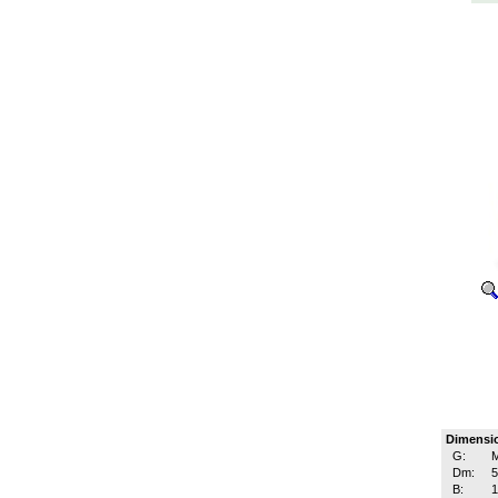
Dimensi
G:
M
Dm:
B:
1