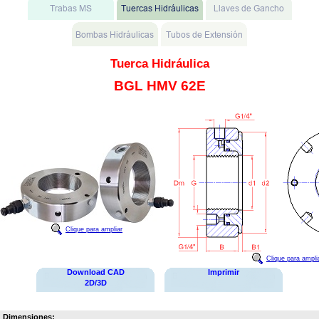
Tuerca Hidráulica
BGL HMV 62E
Clique para ampliar
Clique para ampli
Download CAD
Imprimir
2D/3D
Dimensiones: