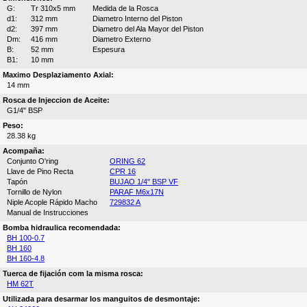
G:
Tr 310x5 mm
Medida de la Rosca
d1:
312 mm
Diametro Interno del Piston
d2:
397 mm
Diametro del Ala Mayor del Piston
Dm:
416 mm
Diametro Externo
B:
52 mm
Espesura
B1:
10 mm
Maximo Desplaziamento Axial:
14 mm
Rosca de Injeccion de Aceite:
G1/4" BSP
Peso:
28.38 kg
Acompaña:
Conjunto O'ring
ORING 62
Llave de Pino Recta
CPR 16
Tapón
BUJAO 1/4" BSP VF
Tornillo de Nylon
PARAF M6x17N
Niple Acople Rápido Macho
729832 A
Manual de Instrucciones
Bomba hidraulica recomendada:
BH 100-0.7
BH 160
BH 160-4.8
Tuerca de fijación com la misma rosca:
HM 62T
Utilizada para desarmar los manguitos de desmontaje: