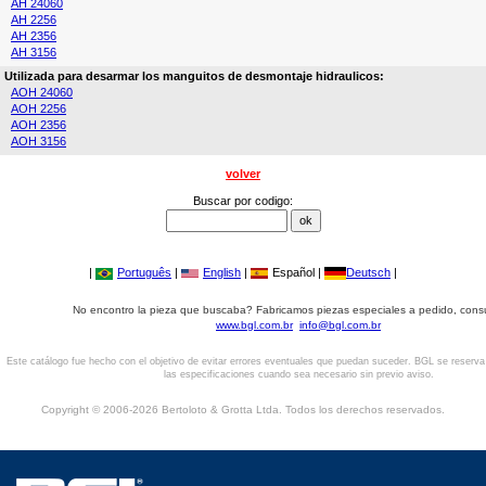
AH 24060
AH 2256
AH 2356
AH 3156
Utilizada para desarmar los manguitos de desmontaje hidraulicos:
AOH 24060
AOH 2256
AOH 2356
AOH 3156
volver
Buscar por codigo:
|
Português
|
English
|
Español |
Deutsch
|
No encontro la pieza que buscaba? Fabricamos piezas especiales a pedido, cons
www.bgl.com.br
info@bgl.com.br
Este catálogo fue hecho con el objetivo de evitar errores eventuales que puedan suceder. BGL se reserv
las especificaciones cuando sea necesario sin previo aviso.
Copyright © 2006-2026 Bertoloto & Grotta Ltda. Todos los derechos reservados.