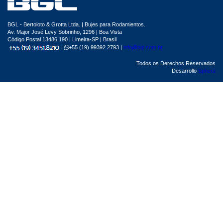
BGL - Bertoloto & Grotta Ltda. | Bujes para Rodamientos.
Av. Major José Levy Sobrinho, 1296 | Boa Vista
Código Postal 13486.190 | Limeira-SP | Brasil
|
+55 (19) 99392.2793 |
info@bgl.com.br
Todos os Derechos Reservados
Desarrollo
Sphera