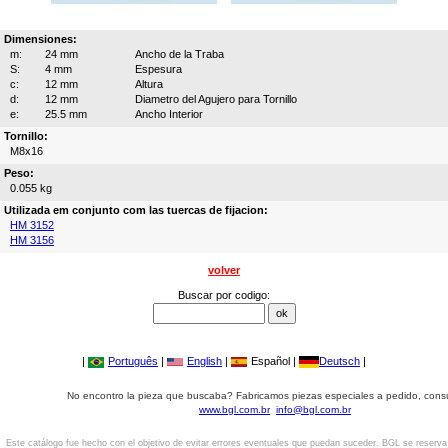
Dimensiones:
m:
24 mm
Ancho de la Traba
S:
4 mm
Espesura
c:
12 mm
Altura
d:
12 mm
Diametro del Agujero para Tornillo
e:
25.5 mm
Ancho Interior
Tornillo:
M8x16
Peso:
0.055 kg
Utilizada em conjunto com las tuercas de fijacion:
HM 3152
HM 3156
volver
Buscar por codigo:
|
Português
|
English
|
Español |
Deutsch
|
No encontro la pieza que buscaba? Fabricamos piezas especiales a pedido, cons
www.bgl.com.br
info@bgl.com.br
Este catálogo fue hecho con el objetivo de evitar errores eventuales que puedan suceder. BGL se reserv