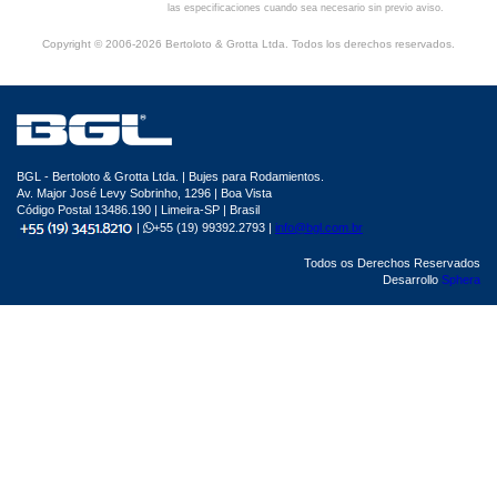
las especificaciones cuando sea necesario sin previo aviso.
Copyright © 2006-2026 Bertoloto & Grotta Ltda. Todos los derechos reservados.
BGL - Bertoloto & Grotta Ltda. | Bujes para Rodamientos.
Av. Major José Levy Sobrinho, 1296 | Boa Vista
Código Postal 13486.190 | Limeira-SP | Brasil
|
+55 (19) 99392.2793 |
info@bgl.com.br
Todos os Derechos Reservados
Desarrollo
Sphera