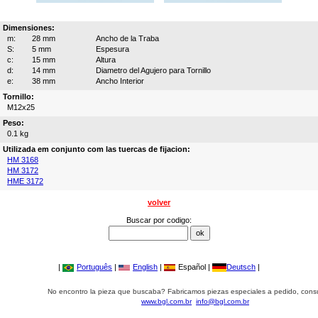
Dimensiones:
m:
28 mm
Ancho de la Traba
S:
5 mm
Espesura
c:
15 mm
Altura
d:
14 mm
Diametro del Agujero para Tornillo
e:
38 mm
Ancho Interior
Tornillo:
M12x25
Peso:
0.1 kg
Utilizada em conjunto com las tuercas de fijacion:
HM 3168
HM 3172
HME 3172
volver
Buscar por codigo:
|
Português
|
English
|
Español |
Deutsch
|
No encontro la pieza que buscaba? Fabricamos piezas especiales a pedido, cons
www.bgl.com.br
info@bgl.com.br