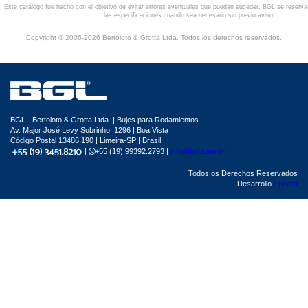
Este catálogo fue hecho con el objetivo de evitar errores eventuales que puedan suceder. BGL se reserv
las especificaciones cuando sea necesario sin previo aviso.
Copyright © 2006-2026 Bertoloto & Grotta Ltda. Todos los derechos reservados.
BGL - Bertoloto & Grotta Ltda. | Bujes para Rodamientos.
Av. Major José Levy Sobrinho, 1296 | Boa Vista
Código Postal 13486.190 | Limeira-SP | Brasil
|
+55 (19) 99392.2793 |
info@bgl.com.br
Todos os Derechos Reservados
Desarrollo
Sphera