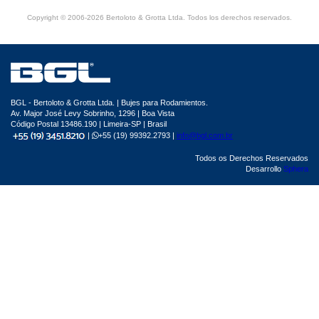
Copyright © 2006-2026 Bertoloto & Grotta Ltda. Todos los derechos reservados.
BGL - Bertoloto & Grotta Ltda. | Bujes para Rodamientos.
Av. Major José Levy Sobrinho, 1296 | Boa Vista
Código Postal 13486.190 | Limeira-SP | Brasil
|
+55 (19) 99392.2793 |
info@bgl.com.br
Todos os Derechos Reservados
Desarrollo
Sphera