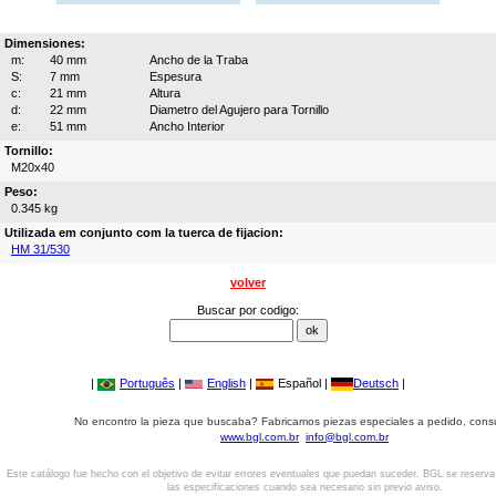
Dimensiones:
m:
40 mm
Ancho de la Traba
S:
7 mm
Espesura
c:
21 mm
Altura
d:
22 mm
Diametro del Agujero para Tornillo
e:
51 mm
Ancho Interior
Tornillo:
M20x40
Peso:
0.345 kg
Utilizada em conjunto com la tuerca de fijacion:
HM 31/530
volver
Buscar por codigo:
|
Português
|
English
|
Español |
Deutsch
|
No encontro la pieza que buscaba? Fabricamos piezas especiales a pedido, cons
www.bgl.com.br
info@bgl.com.br
Este catálogo fue hecho con el objetivo de evitar errores eventuales que puedan suceder. BGL se reserv
las especificaciones cuando sea necesario sin previo aviso.