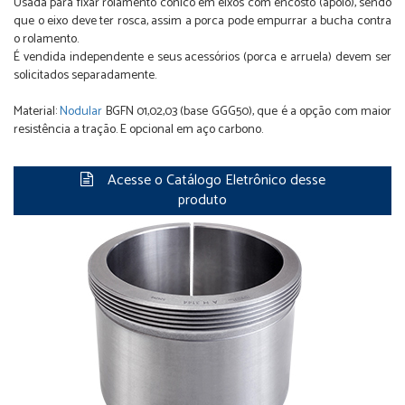
Usada para fixar rolamento cônico em eixos com encosto (apoio), sendo
que o eixo deve ter rosca, assim a porca pode empurrar a bucha contra
o rolamento.
É vendida independente e seus acessórios (porca e arruela) devem ser
solicitados separadamente.
Material:
Nodular
BGFN 01,02,03 (base GGG50), que é a opção com maior
resistência a tração. E opcional em aço carbono.
Acesse o Catálogo Eletrônico desse
produto