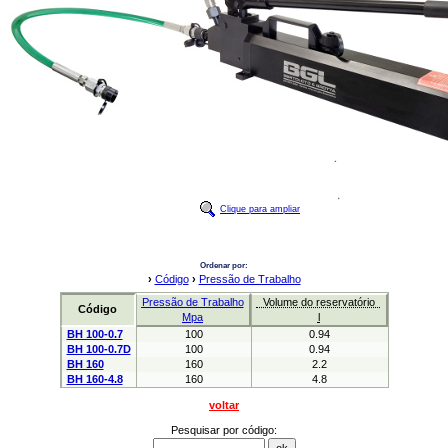
Clique para ampliar
Ordenar por:
›
Código
›
Pressão de Trabalho
Pressão de Trabalho
Volume do reservatório
Código
Mpa
l
BH 100-0.7
100
0.94
BH 100-0.7D
100
0.94
BH 160
160
2.2
BH 160-4.8
160
4.8
voltar
Pesquisar por código: