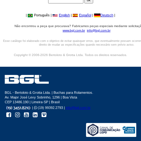
|
Português |
English
|
Español
|
Deutsch
|
Não encontrou a peça que procurava? Fabricamos peças especiais mediante solicitaçã
www.bgl.com.br
info@bgl.com.br
Esse catálogo foi elaborado com o objetivo de evitar quaisquer erros, que eventualmente possam ocorre
direito de mudar as especificações quando necessário sem prévio aviso.
Copyright © 2006-2026 Bertoloto & Grotta Ltda. Todos os direitos reservados.
BGL - Bertoloto & Grotta Ltda. | Buchas para Rolamentos.
Av. Major José Levy Sobrinho, 1296 | Boa Vista
CEP 13486.190 | Limeira-SP | Brasil
|
(19) 99392.2793 |
info@bgl.com.br