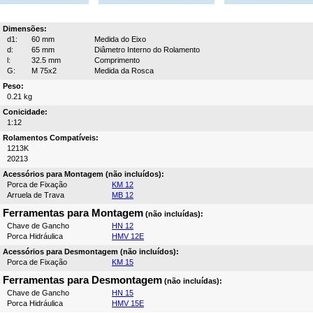
Dimensões:
d1:
60 mm
Medida do Eixo
d:
65 mm
Diâmetro Interno do Rolamento
l:
32.5 mm
Comprimento
G:
M 75x2
Medida da Rosca
Peso:
0.21 kg
Conicidade:
1:12
Rolamentos Compatíveis:
1213K
20213
Acessórios para Montagem (não incluídos):
Porca de Fixação
KM 12
Arruela de Trava
MB 12
Ferramentas para Montagem
(não incluídas):
Chave de Gancho
HN 12
Porca Hidráulica
HMV 12E
Acessórios para Desmontagem (não incluídos):
Porca de Fixação
KM 15
Ferramentas para Desmontagem
(não incluídas):
Chave de Gancho
HN 15
Porca Hidráulica
HMV 15E