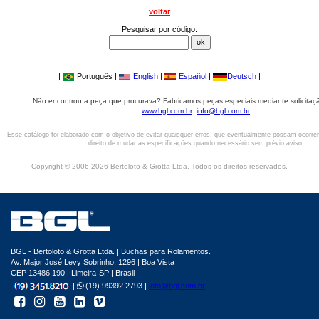
voltar
Pesquisar por código:
|
Português |
English
|
Español
|
Deutsch
|
Não encontrou a peça que procurava? Fabricamos peças especiais mediante solicitaçã
www.bgl.com.br
info@bgl.com.br
Esse catálogo foi elaborado com o objetivo de evitar quaisquer erros, que eventualmente possam ocorre
direito de mudar as especificações quando necessário sem prévio aviso.
Copyright © 2006-2026 Bertoloto & Grotta Ltda. Todos os direitos reservados.
BGL - Bertoloto & Grotta Ltda. | Buchas para Rolamentos.
Av. Major José Levy Sobrinho, 1296 | Boa Vista
CEP 13486.190 | Limeira-SP | Brasil
|
(19) 99392.2793 |
info@bgl.com.br