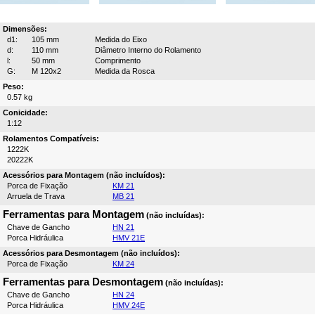
Dimensões:
d1:
105 mm
Medida do Eixo
d:
110 mm
Diâmetro Interno do Rolamento
l:
50 mm
Comprimento
G:
M 120x2
Medida da Rosca
Peso:
0.57 kg
Conicidade:
1:12
Rolamentos Compatíveis:
1222K
20222K
Acessórios para Montagem (não incluídos):
Porca de Fixação
KM 21
Arruela de Trava
MB 21
Ferramentas para Montagem
(não incluídas):
Chave de Gancho
HN 21
Porca Hidráulica
HMV 21E
Acessórios para Desmontagem (não incluídos):
Porca de Fixação
KM 24
Ferramentas para Desmontagem
(não incluídas):
Chave de Gancho
HN 24
Porca Hidráulica
HMV 24E