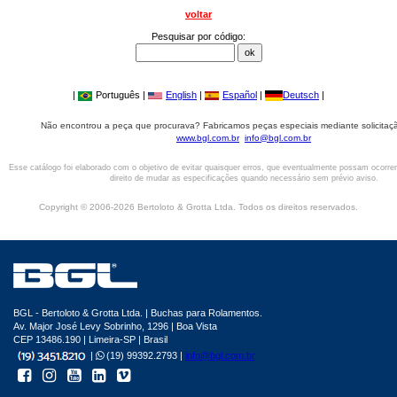
voltar
Pesquisar por código:
|
Português |
English
|
Español
|
Deutsch
|
Não encontrou a peça que procurava? Fabricamos peças especiais mediante solicitaçã
www.bgl.com.br
info@bgl.com.br
Esse catálogo foi elaborado com o objetivo de evitar quaisquer erros, que eventualmente possam ocorre
direito de mudar as especificações quando necessário sem prévio aviso.
Copyright © 2006-2026 Bertoloto & Grotta Ltda. Todos os direitos reservados.
BGL - Bertoloto & Grotta Ltda. | Buchas para Rolamentos.
Av. Major José Levy Sobrinho, 1296 | Boa Vista
CEP 13486.190 | Limeira-SP | Brasil
|
(19) 99392.2793 |
info@bgl.com.br