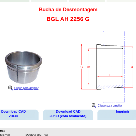
Bucha de Desmontagem
BGL AH 2256 G
Clique para ampliar
Clique para ampliar
Download CAD
Download CAD
Imprimir
2D/3D
2D/3D (com rolamento)
es:
260 mm
Medida do Eixo