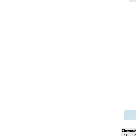
Dimensõ
d1: