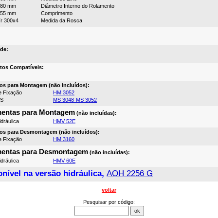
280 mm
Diâmetro Interno do Rolamento
155 mm
Comprimento
r 300x4
Medida da Rosca
de:
tos Compatíveis:
os para Montagem (não incluídos):
e Fixação
HM 3052
MS
MS 3048-MS 3052
mentas para Montagem
(não incluídas):
dráulica
HMV 52E
os para Desmontagem (não incluídos):
e Fixação
HM 3160
mentas para Desmontagem
(não incluídas):
dráulica
HMV 60E
nível na versão hidráulica,
AOH 2256 G
voltar
Pesquisar por código: