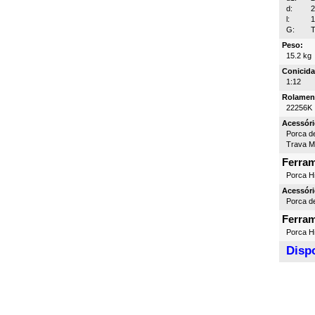
d:
l:
G:
T
Peso:
15.2 kg
Conicida
1:12
Rolamen
22256K
Acessóri
Porca d
Trava 
Ferra
Porca Hi
Acessóri
Porca d
Ferra
Porca Hi
Dispo