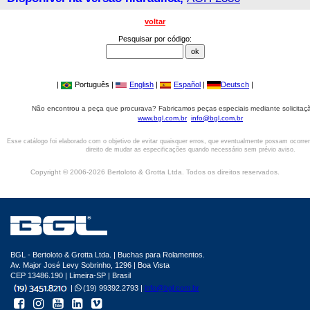
voltar
Pesquisar por código:
|
Português |
English
|
Español
|
Deutsch
|
Não encontrou a peça que procurava? Fabricamos peças especiais mediante solicitaçã
www.bgl.com.br
info@bgl.com.br
Esse catálogo foi elaborado com o objetivo de evitar quaisquer erros, que eventualmente possam ocorre
direito de mudar as especificações quando necessário sem prévio aviso.
Copyright © 2006-2026 Bertoloto & Grotta Ltda. Todos os direitos reservados.
BGL - Bertoloto & Grotta Ltda. | Buchas para Rolamentos.
Av. Major José Levy Sobrinho, 1296 | Boa Vista
CEP 13486.190 | Limeira-SP | Brasil
|
(19) 99392.2793 |
info@bgl.com.br