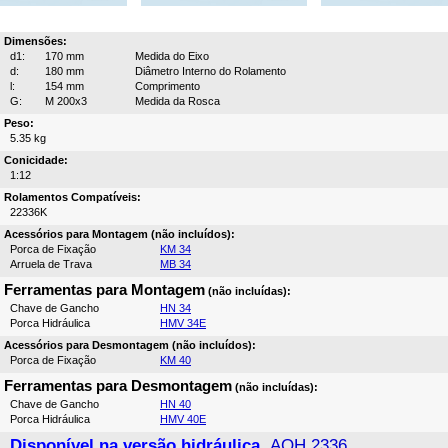
Dimensões:
d1:
170 mm
Medida do Eixo
d:
180 mm
Diâmetro Interno do Rolamento
l:
154 mm
Comprimento
G:
M 200x3
Medida da Rosca
Peso:
5.35 kg
Conicidade:
1:12
Rolamentos Compatíveis:
22336K
Acessórios para Montagem (não incluídos):
Porca de Fixação
KM 34
Arruela de Trava
MB 34
Ferramentas para Montagem
(não incluídas):
Chave de Gancho
HN 34
Porca Hidráulica
HMV 34E
Acessórios para Desmontagem (não incluídos):
Porca de Fixação
KM 40
Ferramentas para Desmontagem
(não incluídas):
Chave de Gancho
HN 40
Porca Hidráulica
HMV 40E
Disponível na versão hidráulica,
AOH 2336