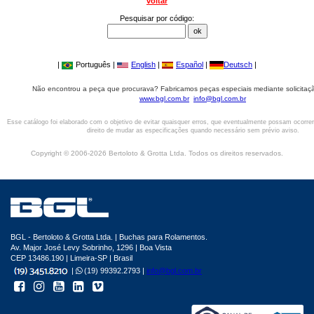
voltar
Pesquisar por código:
|
Português |
English
|
Español
|
Deutsch
|
Não encontrou a peça que procurava? Fabricamos peças especiais mediante solicitaçã
www.bgl.com.br
info@bgl.com.br
Esse catálogo foi elaborado com o objetivo de evitar quaisquer erros, que eventualmente possam ocorre
direito de mudar as especificações quando necessário sem prévio aviso.
Copyright © 2006-2026 Bertoloto & Grotta Ltda. Todos os direitos reservados.
BGL - Bertoloto & Grotta Ltda. | Buchas para Rolamentos.
Av. Major José Levy Sobrinho, 1296 | Boa Vista
CEP 13486.190 | Limeira-SP | Brasil
|
(19) 99392.2793 |
info@bgl.com.br