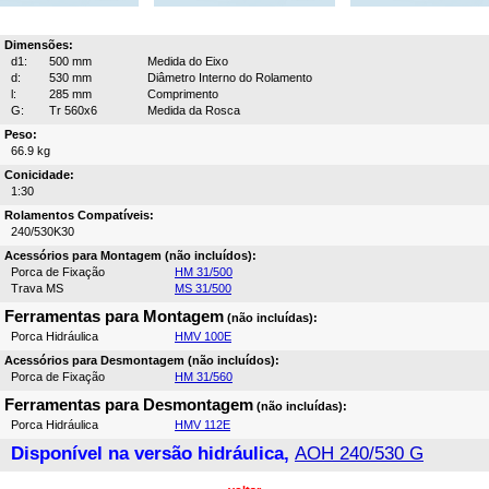
Dimensões:
d1:
500 mm
Medida do Eixo
d:
530 mm
Diâmetro Interno do Rolamento
l:
285 mm
Comprimento
G:
Tr 560x6
Medida da Rosca
Peso:
66.9 kg
Conicidade:
1:30
Rolamentos Compatíveis:
240/530K30
Acessórios para Montagem (não incluídos):
Porca de Fixação
HM 31/500
Trava MS
MS 31/500
Ferramentas para Montagem
(não incluídas):
Porca Hidráulica
HMV 100E
Acessórios para Desmontagem (não incluídos):
Porca de Fixação
HM 31/560
Ferramentas para Desmontagem
(não incluídas):
Porca Hidráulica
HMV 112E
Disponível na versão hidráulica,
AOH 240/530 G