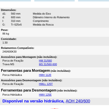
Dimensões:
d1:
560 mm
Medida do Eixo
d:
600 mm
Diâmetro Interno do Rolamento
l:
310 mm
Comprimento
G:
Tr 625x6
Medida da Rosca
Peso:
86 kg
Conicidade:
1:30
Rolamentos Compatíveis:
240/600K30
Acessórios para Montagem (não incluídos):
Porca de Fixação
HM 31/560
Trava MS
MS 31/560-600
Ferramentas para Montagem
(não incluídas):
Porca Hidráulica
HMV 112E
Acessórios para Desmontagem (não incluídos):
Porca de Fixação
HMLL 125T
Ferramentas para Desmontagem
(não incluídas):
Porca Hidráulica
HMV 125E
Disponível na versão hidráulica,
AOH 240/600