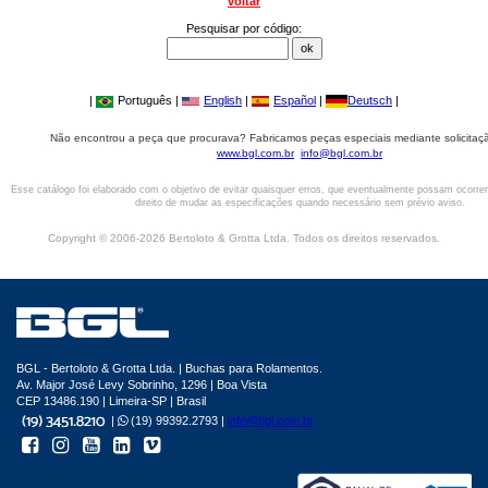
voltar
Pesquisar por código:
|
Português |
English
|
Español
|
Deutsch
|
Não encontrou a peça que procurava? Fabricamos peças especiais mediante solicitaçã
www.bgl.com.br
info@bgl.com.br
Esse catálogo foi elaborado com o objetivo de evitar quaisquer erros, que eventualmente possam ocorre
direito de mudar as especificações quando necessário sem prévio aviso.
Copyright © 2006-2026 Bertoloto & Grotta Ltda. Todos os direitos reservados.
BGL - Bertoloto & Grotta Ltda. | Buchas para Rolamentos.
Av. Major José Levy Sobrinho, 1296 | Boa Vista
CEP 13486.190 | Limeira-SP | Brasil
|
(19) 99392.2793 |
info@bgl.com.br