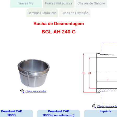
Bucha de Desmontagem
BGL AH 240 G
Clique para ampliar
Clique para ampli
Download CAD
Download CAD
Imprimir
2D/3D
2D/3D (com rolamento)