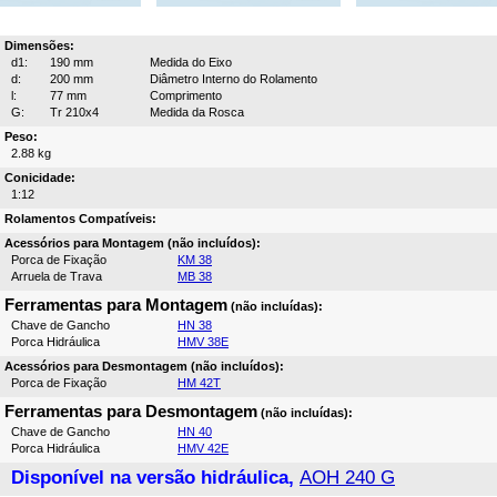
Dimensões:
d1:
190 mm
Medida do Eixo
d:
200 mm
Diâmetro Interno do Rolamento
l:
77 mm
Comprimento
G:
Tr 210x4
Medida da Rosca
Peso:
2.88 kg
Conicidade:
1:12
Rolamentos Compatíveis:
Acessórios para Montagem (não incluídos):
Porca de Fixação
KM 38
Arruela de Trava
MB 38
Ferramentas para Montagem
(não incluídas):
Chave de Gancho
HN 38
Porca Hidráulica
HMV 38E
Acessórios para Desmontagem (não incluídos):
Porca de Fixação
HM 42T
Ferramentas para Desmontagem
(não incluídas):
Chave de Gancho
HN 40
Porca Hidráulica
HMV 42E
Disponível na versão hidráulica,
AOH 240 G