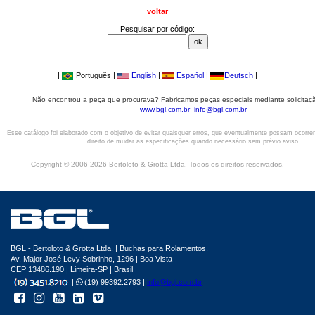
voltar
Pesquisar por código:
|
Português |
English
|
Español
|
Deutsch
|
Não encontrou a peça que procurava? Fabricamos peças especiais mediante solicitaçã
www.bgl.com.br
info@bgl.com.br
Esse catálogo foi elaborado com o objetivo de evitar quaisquer erros, que eventualmente possam ocorre
direito de mudar as especificações quando necessário sem prévio aviso.
Copyright © 2006-2026 Bertoloto & Grotta Ltda. Todos os direitos reservados.
BGL - Bertoloto & Grotta Ltda. | Buchas para Rolamentos.
Av. Major José Levy Sobrinho, 1296 | Boa Vista
CEP 13486.190 | Limeira-SP | Brasil
|
(19) 99392.2793 |
info@bgl.com.br