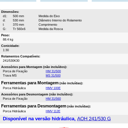
Dimensões:
d1:
500 mm
Medida do Eixo
d:
530 mm
Diâmetro Interno do Rolamento
l:
370 mm
Comprimento
G:
Tr 560x6
Medida da Rosca
Peso:
88.4 kg
Conicidade:
1:30
Rolamentos Compatíveis:
241/530K30
Acessórios para Montagem (não incluídos):
Porca de Fixação
HM 31/500
Trava MS
MS 31/500
Ferramentas para Montagem
(não incluídas):
Porca Hidráulica
HMV 100E
Acessórios para Desmontagem (não incluídos):
Porca de Fixação
HM 31/560
Ferramentas para Desmontagem
(não incluídas):
Porca Hidráulica
HMV 112E
Disponível na versão hidráulica,
AOH 241/530 G