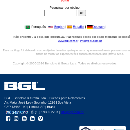
voltar
Pesquisar por código:
|
Português |
English
|
Español
|
Deutsch
|
Não encontrou a peça que procurava? Fabricamos peças especiais mediante solicitaçã
www.bgl.com.br
info@bgl.com.br
Esse catálogo foi elaborado com o objetivo de evitar quaisquer erros, que eventualmente possam ocorre
direito de mudar as especificações quando necessário sem prévio aviso.
Copyright © 2006-2026 Bertoloto & Grotta Ltda. Todos os direitos reservados.
BGL - Bertoloto & Grotta Ltda. | Buchas para Rolamentos.
Av. Major José Levy Sobrinho, 1296 | Boa Vista
CEP 13486.190 | Limeira-SP | Brasil
|
(19) 99392.2793 |
info@bgl.com.br