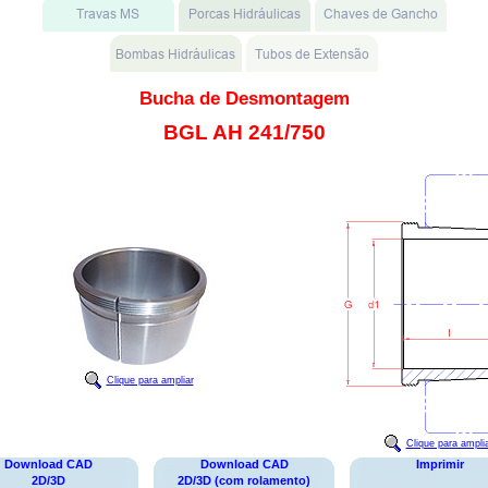
Bucha de Desmontagem
BGL AH 241/750
Clique para ampliar
Clique para ampli
Download CAD
Download CAD
Imprimir
2D/3D
2D/3D (com rolamento)