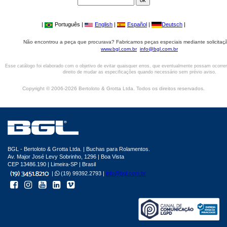
|
Português |
English
|
Español
|
Deutsch
|
Não encontrou a peça que procurava? Fabricamos peças especiais mediante solicitaçã
www.bgl.com.br
info@bgl.com.br
Esse catálogo foi elaborado com o objetivo de evitar quaisquer erros, que eventualmente possam ocorre
direito de mudar as especificações quando necessário sem prévio aviso.
Copyright © 2006-2026 Bertoloto & Grotta Ltda. Todos os direitos reservados.
BGL - Bertoloto & Grotta Ltda. | Buchas para Rolamentos.
Av. Major José Levy Sobrinho, 1296 | Boa Vista
CEP 13486.190 | Limeira-SP | Brasil
|
(19) 99392.2793 |
info@bgl.com.br