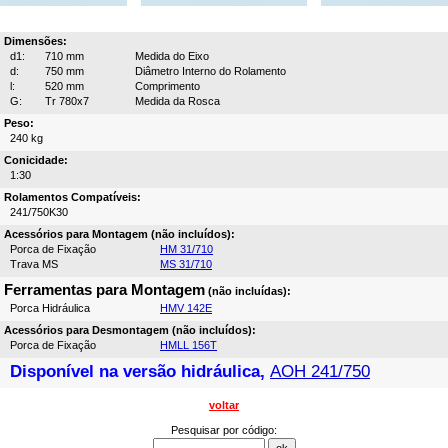
Dimensões:
d1:
710 mm
Medida do Eixo
d:
750 mm
Diâmetro Interno do Rolamento
l:
520 mm
Comprimento
G:
Tr 780x7
Medida da Rosca
Peso:
240 kg
Conicidade:
1:30
Rolamentos Compatíveis:
241/750K30
Acessórios para Montagem (não incluídos):
Porca de Fixação
HM 31/710
Trava MS
MS 31/710
Ferramentas para Montagem
(não incluídas):
Porca Hidráulica
HMV 142E
Acessórios para Desmontagem (não incluídos):
Porca de Fixação
HMLL 156T
Disponível na versão hidráulica,
AOH 241/750
voltar
Pesquisar por código: