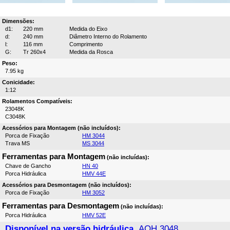
Dimensões:
d1:
220 mm
Medida do Eixo
d:
240 mm
Diâmetro Interno do Rolamento
l:
116 mm
Comprimento
G:
Tr 260x4
Medida da Rosca
Peso:
7.95 kg
Conicidade:
1:12
Rolamentos Compatíveis:
23048K
C3048K
Acessórios para Montagem (não incluídos):
Porca de Fixação
HM 3044
Trava MS
MS 3044
Ferramentas para Montagem
(não incluídas):
Chave de Gancho
HN 40
Porca Hidráulica
HMV 44E
Acessórios para Desmontagem (não incluídos):
Porca de Fixação
HM 3052
Ferramentas para Desmontagem
(não incluídas):
Porca Hidráulica
HMV 52E
Disponível na versão hidráulica,
AOH 3048