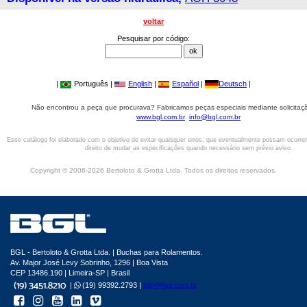
voltar
Pesquisar por código:
|
Português |
English
|
Español
|
Deutsch
|
Não encontrou a peça que procurava? Fabricamos peças especiais mediante solicitaçã
www.bgl.com.br
info@bgl.com.br
Esse catálogo foi elaborado com o objetivo de evitar quaisquer erros, que eventualmente possam ocorre
direito de mudar as especificações quando necessário sem prévio aviso.
Copyright © 2006-2026 Bertoloto & Grotta Ltda. Todos os direitos reservados.
BGL - Bertoloto & Grotta Ltda. | Buchas para Rolamentos.
Av. Major José Levy Sobrinho, 1296 | Boa Vista
CEP 13486.190 | Limeira-SP | Brasil
|
(19) 99392.2793 |
info@bgl.com.br