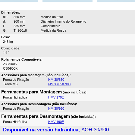
Dimensões:
d1:
850 mm
Medida do Eixo
d:
900 mm
Diâmetro Interno do Rolamento
l:
335 mm
Comprimento
G:
Tr 950x8
Medida da Rosca
Peso:
248 kg
Conicidade:
1:12
Rolamentos Compatíveis:
230/900K
C30/900K
Acessórios para Montagem (não incluídos):
Porca de Fixação
HM 30/850
Trava MS
MS 30/850-900
Ferramentas para Montagem
(não incluídas):
Porca Hidráulica
HMV 170E
Acessórios para Desmontagem (não incluídos):
Porca de Fixação
HM 30/950
Ferramentas para Desmontagem
(não incluídas):
Porca Hidráulica
HMV 190E
Disponível na versão hidráulica,
AOH 30/900