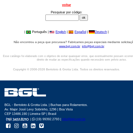
voltar
Pesquisar por código:
|
Português |
English
|
Español
|
Deutsch
|
Não encontrou a peça que procurava? Fabricamos peças especiais mediante solicitaçã
www.bgl.com.br
info@bgl.com.br
Esse catálogo foi elaborado com o objetivo de evitar quaisquer erros, que eventualmente possam ocorre
direito de mudar as especificações quando necessário sem prévio aviso.
Copyright © 2006-2026 Bertoloto & Grotta Ltda. Todos os direitos reservados.
BGL - Bertoloto & Grotta Ltda. | Buchas para Rolamentos.
Av. Major José Levy Sobrinho, 1296 | Boa Vista
CEP 13486.190 | Limeira-SP | Brasil
|
(19) 99392.2793 |
info@bgl.com.br