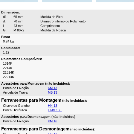
Dimensões:
d1:
65 mm
Medida do Eixo
d:
70 mm
Diâmetro Interno do Rolamento
l:
43 mm
Comprimento
G:
M 80x2
Medida da Rosca
Peso:
0.24 kg
Conicidade:
1:12
Rolamentos Compatíveis:
1314K
2214K
21314K
22214K
Acessórios para Montagem (não incluídos):
Porca de Fixação
KM 13
Arruela de Trava
MB 13
Ferramentas para Montagem
(não incluídas):
Chave de Gancho
HN 13
Porca Hidráulica
HMV 13E
Acessórios para Desmontagem (não incluídos):
Porca de Fixação
KM 16
Ferramentas para Desmontagem
(não incluídas):