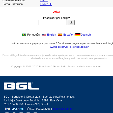
Chave de Gancho
HN 16
Porca Hidráulica
HMV 16E
voltar
Pesquisar por código:
|
Português |
English
|
Español
|
Deutsch
|
Não encontrou a peça que procurava? Fabricamos peças especiais mediante solicitaçã
www.bgl.com.br
info@bgl.com.br
Esse catálogo foi elaborado com o objetivo de evitar quaisquer erros, que eventualmente possam ocorre
direito de mudar as especificações quando necessário sem prévio aviso.
Copyright © 2006-2026 Bertoloto & Grotta Ltda. Todos os direitos reservados.
BGL - Bertoloto & Grotta Ltda. | Buchas para Rolamentos.
Av. Major José Levy Sobrinho, 1296 | Boa Vista
CEP 13486.190 | Limeira-SP | Brasil
|
(19) 99392.2793 |
info@bgl.com.br