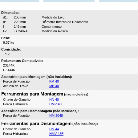
Dimensões:
d1:
200 mm
Medida do Eixo
d:
220 mm
Diâmetro Interno do Rolamento
l:
145 mm
Comprimento
G:
Tr 240x4
Medida da Rosca
Peso:
9.37 kg
Conicidade:
1:12
Rolamentos Compatíveis:
23144K
C3144K
Acessórios para Montagem (não incluídos):
Porca de Fixação
KM 40
Arruela de Trava
MB 40
Ferramentas para Montagem
(não incluídas):
Chave de Gancho
HN 40
Porca Hidráulica
HMV 40E
Acessórios para Desmontagem (não incluídos):
Porca de Fixação
HM 3048
Ferramentas para Desmontagem
(não incluídas):
Chave de Gancho
HN 44
Porca Hidráulica
HMV 48E