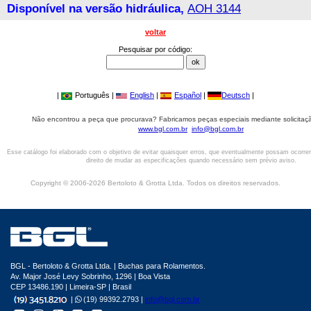
Disponível na versão hidráulica,
AOH 3144
voltar
Pesquisar por código:
|
Português |
English
|
Español
|
Deutsch
|
Não encontrou a peça que procurava? Fabricamos peças especiais mediante solicitaçã
www.bgl.com.br
info@bgl.com.br
Esse catálogo foi elaborado com o objetivo de evitar quaisquer erros, que eventualmente possam ocorre
direito de mudar as especificações quando necessário sem prévio aviso.
Copyright © 2006-2026 Bertoloto & Grotta Ltda. Todos os direitos reservados.
BGL - Bertoloto & Grotta Ltda. | Buchas para Rolamentos.
Av. Major José Levy Sobrinho, 1296 | Boa Vista
CEP 13486.190 | Limeira-SP | Brasil
|
(19) 99392.2793 |
info@bgl.com.br