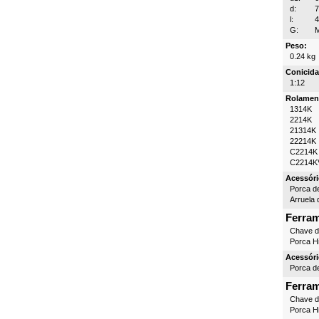
d:
l:
G:
M
Peso:
0.24 kg
Conicida
1:12
Rolamen
1314K
2214K
21314K
22214K
C2214K
C2214K
Acessóri
Porca d
Arruela 
Ferra
Chave 
Porca Hi
Acessóri
Porca d
Ferra
Chave 
Porca Hi