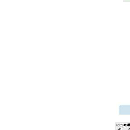
Dimensõ
d1: