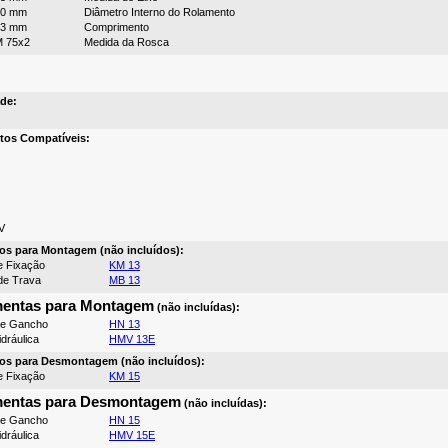
70 mm
Diâmetro Interno do Rolamento
43 mm
Comprimento
 75x2
Medida da Rosca
de:
tos Compatíveis:
V
os para Montagem (não incluídos):
e Fixação
KM 13
de Trava
MB 13
mentas para Montagem
(não incluídas):
de Gancho
HN 13
dráulica
HMV 13E
os para Desmontagem (não incluídos):
e Fixação
KM 15
mentas para Desmontagem
(não incluídas):
de Gancho
HN 15
dráulica
HMV 15E