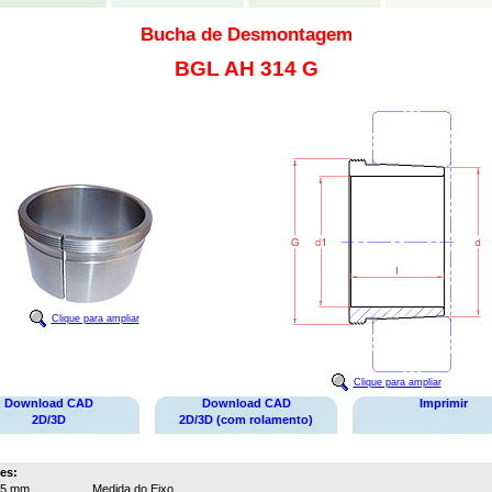
Bucha de Desmontagem
BGL AH 314 G
Clique para ampliar
Clique para ampliar
Download CAD
Download CAD
Imprimir
2D/3D
2D/3D (com rolamento)
es:
65 mm
Medida do Eixo