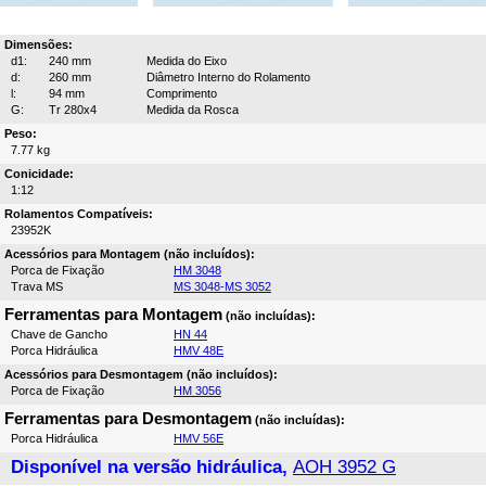
Dimensões:
d1:
240 mm
Medida do Eixo
d:
260 mm
Diâmetro Interno do Rolamento
l:
94 mm
Comprimento
G:
Tr 280x4
Medida da Rosca
Peso:
7.77 kg
Conicidade:
1:12
Rolamentos Compatíveis:
23952K
Acessórios para Montagem (não incluídos):
Porca de Fixação
HM 3048
Trava MS
MS 3048-MS 3052
Ferramentas para Montagem
(não incluídas):
Chave de Gancho
HN 44
Porca Hidráulica
HMV 48E
Acessórios para Desmontagem (não incluídos):
Porca de Fixação
HM 3056
Ferramentas para Desmontagem
(não incluídas):
Porca Hidráulica
HMV 56E
Disponível na versão hidráulica,
AOH 3952 G