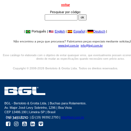
voltar
Pesquisar por código:
|
Português |
English
|
Español
|
Deutsch
|
Não encontrou a peça que procurava? Fabricamos peças especiais mediante solicitaçã
www.bgl.com.br
info@bgl.com.br
Esse catálogo foi elaborado com o objetivo de evitar quaisquer erros, que eventualmente possam ocorre
direito de mudar as especificações quando necessário sem prévio aviso.
Copyright © 2006-2026 Bertoloto & Grotta Ltda. Todos os direitos reservados.
BGL - Bertoloto & Grotta Ltda. | Buchas para Rolamentos.
Av. Major José Levy Sobrinho, 1296 | Boa Vista
CEP 13486.190 | Limeira-SP | Brasil
|
(19) 99392.2793 |
info@bgl.com.br