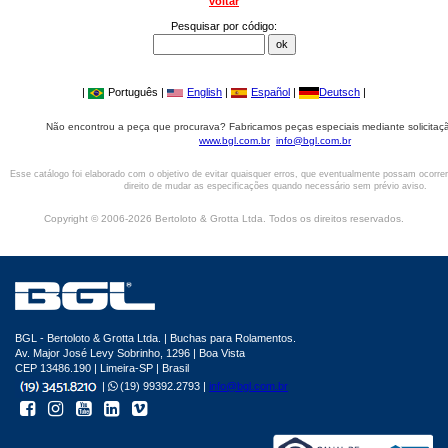
voltar
Pesquisar por código:
|
Português |
English
|
Español
|
Deutsch
|
Não encontrou a peça que procurava? Fabricamos peças especiais mediante solicitaçã
www.bgl.com.br
info@bgl.com.br
Esse catálogo foi elaborado com o objetivo de evitar quaisquer erros, que eventualmente possam ocorre
direito de mudar as especificações quando necessário sem prévio aviso.
Copyright © 2006-2026 Bertoloto & Grotta Ltda. Todos os direitos reservados.
BGL - Bertoloto & Grotta Ltda. | Buchas para Rolamentos.
Av. Major José Levy Sobrinho, 1296 | Boa Vista
CEP 13486.190 | Limeira-SP | Brasil
|
(19) 99392.2793 |
info@bgl.com.br