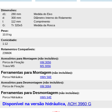
Dimensões:
d1:
280 mm
Medida do Eixo
d:
300 mm
Diâmetro Interno do Rolamento
l:
112 mm
Comprimento
G:
Tr 320x5
Medida da Rosca
Peso:
10.8 kg
Conicidade:
1:12
Rolamentos Compatíveis:
23960K
Acessórios para Montagem (não incluídos):
Porca de Fixação
HM 3056
Trava MS
MS 3056
Ferramentas para Montagem
(não incluídas):
Porca Hidráulica
HMV 56E
Acessórios para Desmontagem (não incluídos):
Porca de Fixação
HM 3064
Ferramentas para Desmontagem
(não incluídas):
Porca Hidráulica
HMV 64E
Disponível na versão hidráulica,
AOH 3960 G