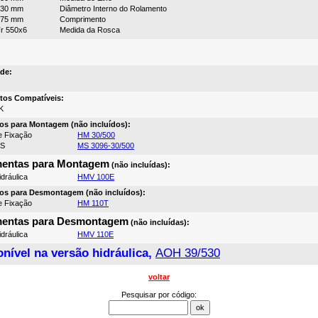
530 mm
Diâmetro Interno do Rolamento
175 mm
Comprimento
r 550x6
Medida da Rosca
de:
tos Compatíveis:
K
os para Montagem (não incluídos):
e Fixação
HM 30/500
MS
MS 3096-30/500
mentas para Montagem
(não incluídas):
dráulica
HMV 100E
os para Desmontagem (não incluídos):
e Fixação
HM 110T
mentas para Desmontagem
(não incluídas):
dráulica
HMV 110E
nível na versão hidráulica,
AOH 39/530
voltar
Pesquisar por código: