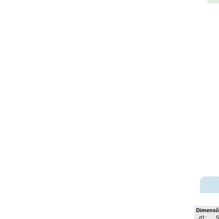
Dimensõ
d1: