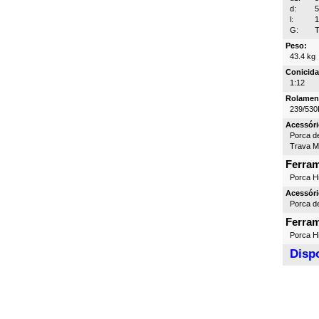
d:
l:
G:
T
Peso:
43.4 kg
Conicida
1:12
Rolamen
239/530
Acessóri
Porca d
Trava 
Ferra
Porca Hi
Acessóri
Porca d
Ferra
Porca Hi
Dispo