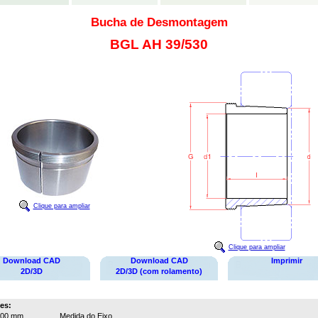
Bucha de Desmontagem
BGL AH 39/530
Clique para ampliar
Clique para ampliar
Download CAD
Download CAD
Imprimir
2D/3D
2D/3D (com rolamento)
es:
500 mm
Medida do Eixo