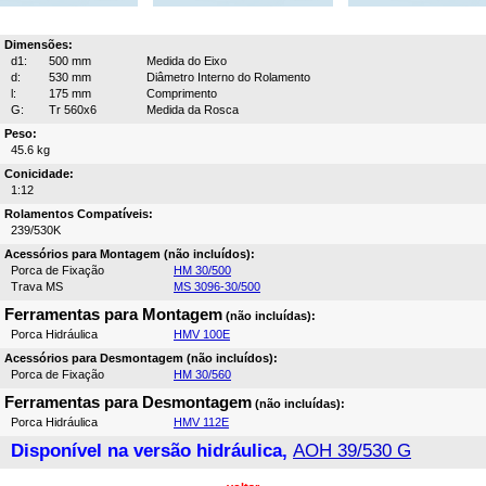
Dimensões:
d1:
500 mm
Medida do Eixo
d:
530 mm
Diâmetro Interno do Rolamento
l:
175 mm
Comprimento
G:
Tr 560x6
Medida da Rosca
Peso:
45.6 kg
Conicidade:
1:12
Rolamentos Compatíveis:
239/530K
Acessórios para Montagem (não incluídos):
Porca de Fixação
HM 30/500
Trava MS
MS 3096-30/500
Ferramentas para Montagem
(não incluídas):
Porca Hidráulica
HMV 100E
Acessórios para Desmontagem (não incluídos):
Porca de Fixação
HM 30/560
Ferramentas para Desmontagem
(não incluídas):
Porca Hidráulica
HMV 112E
Disponível na versão hidráulica,
AOH 39/530 G