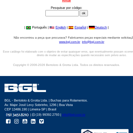
voltar
Pesquisar por código:
|
Português |
English
|
Español
|
Deutsch
|
Não encontrou a peça que procurava? Fabricamos peças especiais mediante solicitaçã
www.bgl.com.br
info@bgl.com.br
Esse catálogo foi elaborado com o objetivo de evitar quaisquer erros, que eventualmente possam ocorre
direito de mudar as especificações quando necessário sem prévio aviso.
Copyright © 2006-2026 Bertoloto & Grotta Ltda. Todos os direitos reservados.
BGL - Bertoloto & Grotta Ltda. | Buchas para Rolamentos.
Av. Major José Levy Sobrinho, 1296 | Boa Vista
CEP 13486.190 | Limeira-SP | Brasil
|
(19) 99392.2793 |
info@bgl.com.br