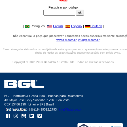
voltar
Pesquisar por código:
|
Português |
English
|
Español
|
Deutsch
|
Não encontrou a peça que procurava? Fabricamos peças especiais mediante solicitaçã
www.bgl.com.br
info@bgl.com.br
Esse catálogo foi elaborado com o objetivo de evitar quaisquer erros, que eventualmente possam ocorre
direito de mudar as especificações quando necessário sem prévio aviso.
Copyright © 2006-2026 Bertoloto & Grotta Ltda. Todos os direitos reservados.
BGL - Bertoloto & Grotta Ltda. | Buchas para Rolamentos.
Av. Major José Levy Sobrinho, 1296 | Boa Vista
CEP 13486.190 | Limeira-SP | Brasil
|
(19) 99392.2793 |
info@bgl.com.br