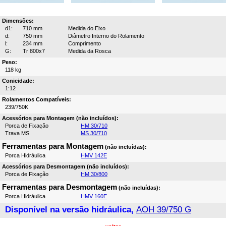
Dimensões:
d1:
710 mm
Medida do Eixo
d:
750 mm
Diâmetro Interno do Rolamento
l:
234 mm
Comprimento
G:
Tr 800x7
Medida da Rosca
Peso:
118 kg
Conicidade:
1:12
Rolamentos Compatíveis:
239/750K
Acessórios para Montagem (não incluídos):
Porca de Fixação
HM 30/710
Trava MS
MS 30/710
Ferramentas para Montagem
(não incluídas):
Porca Hidráulica
HMV 142E
Acessórios para Desmontagem (não incluídos):
Porca de Fixação
HM 30/800
Ferramentas para Desmontagem
(não incluídas):
Porca Hidráulica
HMV 160E
Disponível na versão hidráulica,
AOH 39/750 G