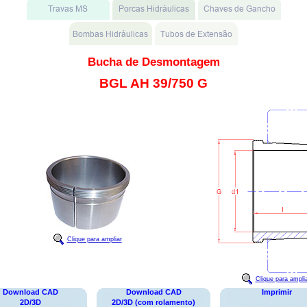
Bucha de Desmontagem
BGL AH 39/750 G
Clique para ampliar
Clique para ampli
Download CAD
Download CAD
Imprimir
2D/3D
2D/3D (com rolamento)