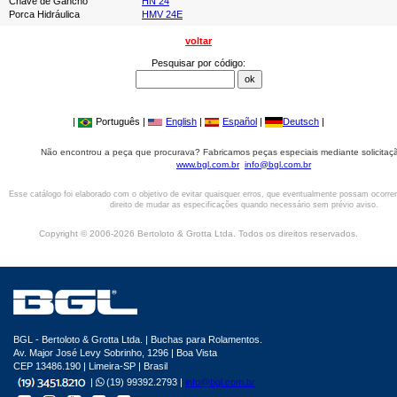
Chave de Gancho
HN 24
Porca Hidráulica
HMV 24E
voltar
Pesquisar por código:
|
Português |
English
|
Español
|
Deutsch
|
Não encontrou a peça que procurava? Fabricamos peças especiais mediante solicitaçã
www.bgl.com.br
info@bgl.com.br
Esse catálogo foi elaborado com o objetivo de evitar quaisquer erros, que eventualmente possam ocorre
direito de mudar as especificações quando necessário sem prévio aviso.
Copyright © 2006-2026 Bertoloto & Grotta Ltda. Todos os direitos reservados.
BGL - Bertoloto & Grotta Ltda. | Buchas para Rolamentos.
Av. Major José Levy Sobrinho, 1296 | Boa Vista
CEP 13486.190 | Limeira-SP | Brasil
|
(19) 99392.2793 |
info@bgl.com.br