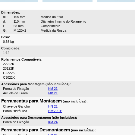
Dimensões:
d1:
105 mm
Medida do Eixo
d:
110 mm
Diâmetro Interno do Rolamento
l:
68 mm
Comprimento
G:
M 120x2
Medida da Rosca
Peso:
0.68 kg
Conicidade:
1:12
Rolamentos Compatíveis:
22222K
23122K
C2222K
C3022K
Acessórios para Montagem (não incluídos):
Porca de Fixação
KM 21
Arruela de Trava
MB 21
Ferramentas para Montagem
(não incluídas):
Chave de Gancho
HN 21
Porca Hidráulica
HMV 21E
Acessórios para Desmontagem (não incluídos):
Porca de Fixação
KM 24
Ferramentas para Desmontagem
(não incluídas):