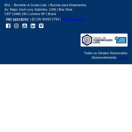
BGL - Bertoloto & Grotta Ltda. | Buchas para Rolamentos.
Av. Major José Levy Sobrinho, 1296 | Boa Vista
CEP 13486.190 | Limeira-SP | Brasil
|
(19) 99392.2793 |
info@bgl.com.br
Todos os Direitos Reservados
Desenvolvimento
Sphera