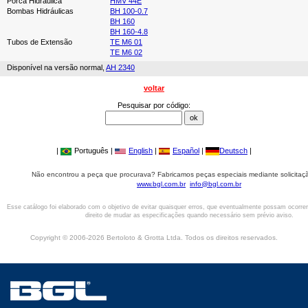
Porca Hidráulica
HMV 44E
Bombas Hidráulicas
BH 100-0.7
BH 160
BH 160-4.8
Tubos de Extensão
TE M6 01
TE M6 02
Disponível na versão normal,
AH 2340
voltar
Pesquisar por código:
|
Português |
English
|
Español
|
Deutsch
|
Não encontrou a peça que procurava? Fabricamos peças especiais mediante solicitaçã
www.bgl.com.br
info@bgl.com.br
Esse catálogo foi elaborado com o objetivo de evitar quaisquer erros, que eventualmente possam ocorre
direito de mudar as especificações quando necessário sem prévio aviso.
Copyright © 2006-2026 Bertoloto & Grotta Ltda. Todos os direitos reservados.