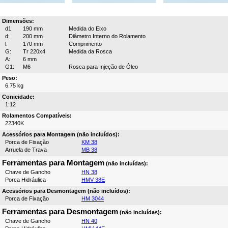
Dimensões:
d1:
190 mm
Medida do Eixo
d:
200 mm
Diâmetro Interno do Rolamento
l:
170 mm
Comprimento
G:
Tr 220x4
Medida da Rosca
A:
6 mm
G1:
M6
Rosca para Injeção de Óleo
Peso:
6.75 kg
Conicidade:
1:12
Rolamentos Compatíveis:
22340K
Acessórios para Montagem (não incluídos):
Porca de Fixação
KM 38
Arruela de Trava
MB 38
Ferramentas para Montagem
(não incluídas):
Chave de Gancho
HN 38
Porca Hidráulica
HMV 38E
Acessórios para Desmontagem (não incluídos):
Porca de Fixação
HM 3044
Ferramentas para Desmontagem
(não incluídas):
Chave de Gancho
HN 40