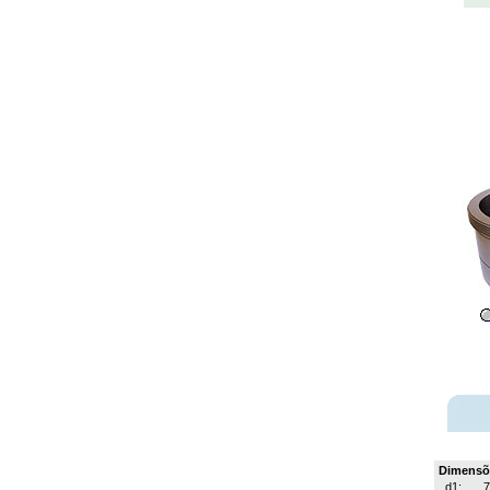
Dimensõ
d1: