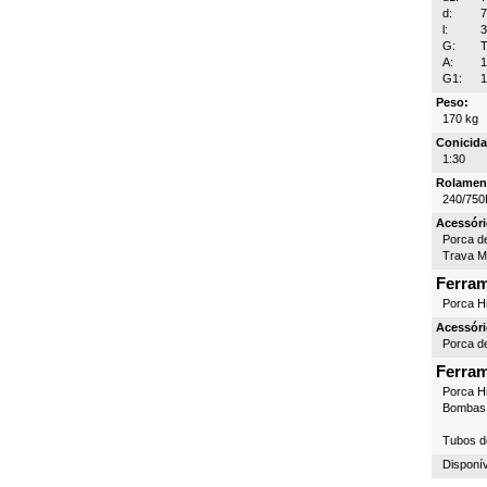
d:
l:
G:
T
A:
G1:
1
Peso:
170 kg
Conicida
1:30
Rolamen
240/750
Acessóri
Porca d
Trava 
Ferra
Porca Hi
Acessóri
Porca d
Ferra
Porca Hi
Bombas 
Tubos d
Disponí