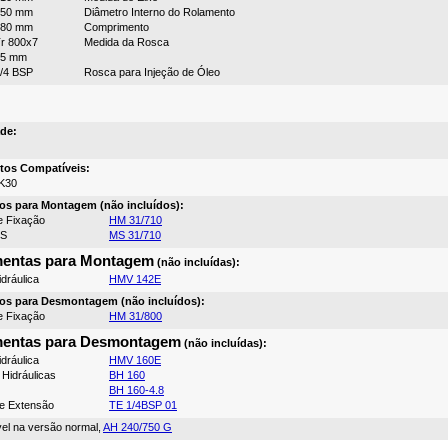
750 mm
Diâmetro Interno do Rolamento
380 mm
Comprimento
r 800x7
Medida da Rosca
15 mm
/4 BSP
Rosca para Injeção de Óleo
de:
tos Compatíveis:
K30
os para Montagem (não incluídos):
e Fixação
HM 31/710
MS
MS 31/710
mentas para Montagem
(não incluídas):
dráulica
HMV 142E
os para Desmontagem (não incluídos):
e Fixação
HM 31/800
mentas para Desmontagem
(não incluídas):
dráulica
HMV 160E
Hidráulicas
BH 160
BH 160-4.8
e Extensão
TE 1/4BSP 01
vel na versão normal,
AH 240/750 G