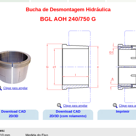
Bucha de Desmontagem Hidráulica
BGL AOH 240/750 G
Clique para ampliar
Clique para ampliar
Clique para a
Download CAD
Download CAD
Imprimir
2D/3D
2D/3D (com rolamento)
es:
710 mm
Medida do Eixo