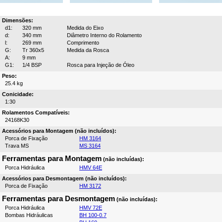
Dimensões:
d1:
320 mm
Medida do Eixo
d:
340 mm
Diâmetro Interno do Rolamento
l:
269 mm
Comprimento
G:
Tr 360x5
Medida da Rosca
A:
9 mm
G1:
1/4 BSP
Rosca para Injeção de Óleo
Peso:
25.4 kg
Conicidade:
1:30
Rolamentos Compatíveis:
24168K30
Acessórios para Montagem (não incluídos):
Porca de Fixação
HM 3164
Trava MS
MS 3164
Ferramentas para Montagem
(não incluídas):
Porca Hidráulica
HMV 64E
Acessórios para Desmontagem (não incluídos):
Porca de Fixação
HM 3172
Ferramentas para Desmontagem
(não incluídas):
Porca Hidráulica
HMV 72E
Bombas Hidráulicas
BH 100-0.7