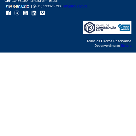
CEP 13486.190 | Limeira-SP | Brasil
|
(19) 99392.2793 |
info@bgl.com.br
Todos os Direitos Reservados
Desenvolvimento
Sphera