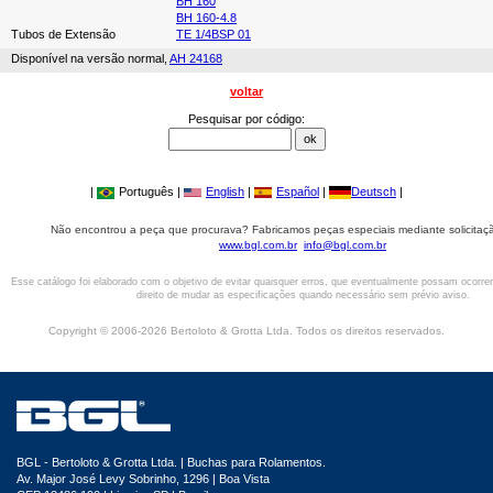
BH 160
BH 160-4.8
Tubos de Extensão
TE 1/4BSP 01
Disponível na versão normal,
AH 24168
voltar
Pesquisar por código:
|
Português |
English
|
Español
|
Deutsch
|
Não encontrou a peça que procurava? Fabricamos peças especiais mediante solicitaçã
www.bgl.com.br
info@bgl.com.br
Esse catálogo foi elaborado com o objetivo de evitar quaisquer erros, que eventualmente possam ocorre
direito de mudar as especificações quando necessário sem prévio aviso.
Copyright © 2006-2026 Bertoloto & Grotta Ltda. Todos os direitos reservados.
BGL - Bertoloto & Grotta Ltda. | Buchas para Rolamentos.
Av. Major José Levy Sobrinho, 1296 | Boa Vista