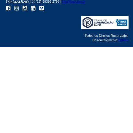
|
(19) 99392.2793 |
info@bgl.com.br
Todos os Direitos Reservados
Desenvolvimento
Sphera