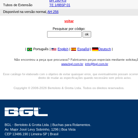
BH 160-4.8
Tubos de Extensão
TE 1/8BSP 01
Disponível na versão normal,
AH 256
voltar
Pesquisar por código:
|
Português |
English
|
Español
|
Deutsch
|
Não encontrou a peça que procurava? Fabricamos peças especiais mediante solicitaçã
www.bgl.com.br
info@bgl.com.br
Esse catálogo foi elaborado com o objetivo de evitar quaisquer erros, que eventualmente possam ocorre
direito de mudar as especificações quando necessário sem prévio aviso.
Copyright © 2006-2026 Bertoloto & Grotta Ltda. Todos os direitos reservados.
BGL - Bertoloto & Grotta Ltda. | Buchas para Rolamentos.
Av. Major José Levy Sobrinho, 1296 | Boa Vista
CEP 13486.190 | Limeira-SP | Brasil