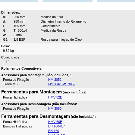
Dimensões:
d1:
260 mm
Medida do Eixo
d:
280 mm
Diâmetro Interno do Rolamento
l:
105 mm
Comprimento
G:
Tr 300x4
Medida da Rosca
A:
8 mm
G1:
1/8 BSP
Rosca para Injeção de Óleo
Peso:
9.52 kg
Conicidade:
1:12
Rolamentos Compatíveis:
Acessórios para Montagem (não incluídos):
Porca de Fixação
HM 3052
Trava MS
MS 3048-MS 3052
Ferramentas para Montagem
(não incluídas):
Porca Hidráulica
HMV 52E
Acessórios para Desmontagem (não incluídos):
Porca de Fixação
HM 3060
Ferramentas para Desmontagem
(não incluídas):
Porca Hidráulica
HMV 60E
Bombas Hidráulicas
BH 100-0.7
BH 160