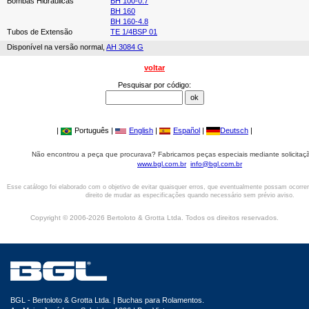
Bombas Hidráulicas
BH 100-0.7
BH 160
BH 160-4.8
Tubos de Extensão
TE 1/4BSP 01
Disponível na versão normal,
AH 3084 G
voltar
Pesquisar por código:
|
Português |
English
|
Español
|
Deutsch
|
Não encontrou a peça que procurava? Fabricamos peças especiais mediante solicitaçã
www.bgl.com.br
info@bgl.com.br
Esse catálogo foi elaborado com o objetivo de evitar quaisquer erros, que eventualmente possam ocorre
direito de mudar as especificações quando necessário sem prévio aviso.
Copyright © 2006-2026 Bertoloto & Grotta Ltda. Todos os direitos reservados.
BGL - Bertoloto & Grotta Ltda. | Buchas para Rolamentos.