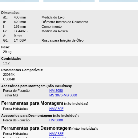
Dimensões:
d1:
400 mm
Medida do Eixo
d:
420 mm
Diâmetro Interno do Rolamento
l:
186 mm
Comprimento
G:
Tr 440x5
Medida da Rosca
A:
9 mm
G1:
1/4 BSP
Rosca para Injeção de Óleo
Peso:
29 kg
Conicidade:
1:12
Rolamentos Compatíveis:
23084K
C3084K
Acessórios para Montagem (não incluídos):
Porca de Fixação
HM 3080
Trava MS
MS 3076-MS 3080
Ferramentas para Montagem
(não incluídas):
Porca Hidráulica
HMV 80E
Acessórios para Desmontagem (não incluídos):
Porca de Fixação
HM 3088
Ferramentas para Desmontagem
(não incluídas):
Porca Hidráulica
HMV 88E