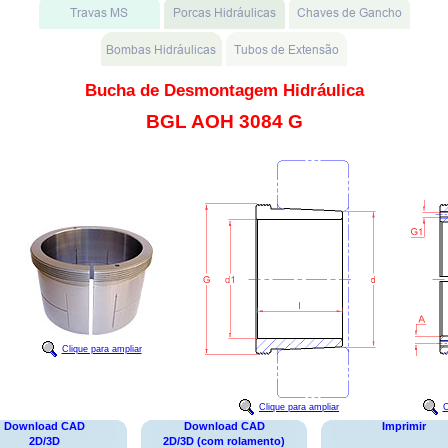
Bucha de Desmontagem Hidráulica
BGL AOH 3084 G
Clique para ampliar
Clique para ampliar
C
Download CAD
Download CAD
Imprimir
2D/3D
2D/3D (com rolamento)