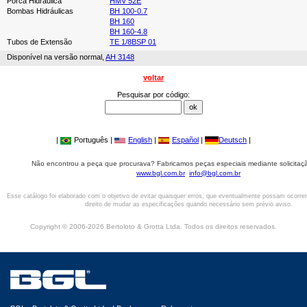
Porca Hidráulica
HMV 52E
Bombas Hidráulicas
BH 100-0.7
BH 160
BH 160-4.8
Tubos de Extensão
TE 1/8BSP 01
Disponível na versão normal,
AH 3148
voltar
Pesquisar por código:
|
Português |
English
|
Español
|
Deutsch
|
Não encontrou a peça que procurava? Fabricamos peças especiais mediante solicitaçã
www.bgl.com.br
info@bgl.com.br
Esse catálogo foi elaborado com o objetivo de evitar quaisquer erros, que eventualmente possam ocorre
direito de mudar as especificações quando necessário sem prévio aviso.
Copyright © 2006-2026 Bertoloto & Grotta Ltda. Todos os direitos reservados.