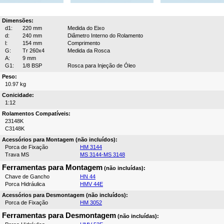
Dimensões:
d1:
220 mm
Medida do Eixo
d:
240 mm
Diâmetro Interno do Rolamento
l:
154 mm
Comprimento
G:
Tr 260x4
Medida da Rosca
A:
9 mm
G1:
1/8 BSP
Rosca para Injeção de Óleo
Peso:
10.97 kg
Conicidade:
1:12
Rolamentos Compatíveis:
23148K
C3148K
Acessórios para Montagem (não incluídos):
Porca de Fixação
HM 3144
Trava MS
MS 3144-MS 3148
Ferramentas para Montagem
(não incluídas):
Chave de Gancho
HN 44
Porca Hidráulica
HMV 44E
Acessórios para Desmontagem (não incluídos):
Porca de Fixação
HM 3052
Ferramentas para Desmontagem
(não incluídas):