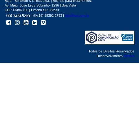
BGL - Bertoloto & Grotta Ltda. | Buchas para Rolamentos.
Av. Major José Levy Sobrinho, 1296 | Boa Vista
CEP 13486.190 | Limeira-SP | Brasil
|
(19) 99392.2793 |
info@bgl.com.br
Todos os Direitos Reservados
Desenvolvimento
Sphera