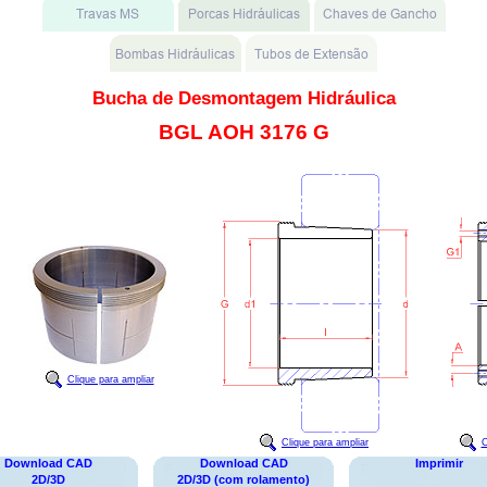
Bucha de Desmontagem Hidráulica
BGL AOH 3176 G
Clique para ampliar
Clique para ampliar
C
Download CAD
Download CAD
Imprimir
2D/3D
2D/3D (com rolamento)