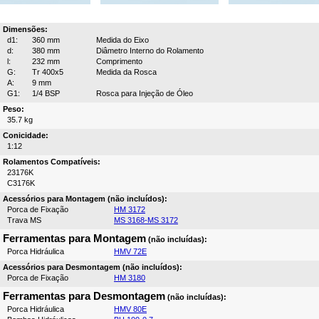
Dimensões:
d1:
360 mm
Medida do Eixo
d:
380 mm
Diâmetro Interno do Rolamento
l:
232 mm
Comprimento
G:
Tr 400x5
Medida da Rosca
A:
9 mm
G1:
1/4 BSP
Rosca para Injeção de Óleo
Peso:
35.7 kg
Conicidade:
1:12
Rolamentos Compatíveis:
23176K
C3176K
Acessórios para Montagem (não incluídos):
Porca de Fixação
HM 3172
Trava MS
MS 3168-MS 3172
Ferramentas para Montagem
(não incluídas):
Porca Hidráulica
HMV 72E
Acessórios para Desmontagem (não incluídos):
Porca de Fixação
HM 3180
Ferramentas para Desmontagem
(não incluídas):
Porca Hidráulica
HMV 80E