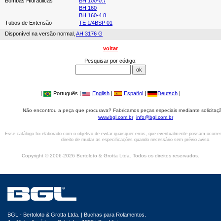
Bombas Hidráulicas
BH 100-0.7
BH 160
BH 160-4.8
Tubos de Extensão
TE 1/4BSP 01
Disponível na versão normal,
AH 3176 G
voltar
Pesquisar por código:
|
Português |
English
|
Español
|
Deutsch
|
Não encontrou a peça que procurava? Fabricamos peças especiais mediante solicitaçã
www.bgl.com.br
info@bgl.com.br
Esse catálogo foi elaborado com o objetivo de evitar quaisquer erros, que eventualmente possam ocorre
direito de mudar as especificações quando necessário sem prévio aviso.
Copyright © 2006-2026 Bertoloto & Grotta Ltda. Todos os direitos reservados.
BGL - Bertoloto & Grotta Ltda. | Buchas para Rolamentos.